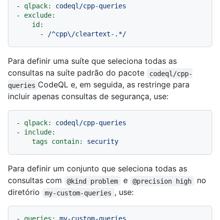
-
qlpack:
codeql/cpp-queries
-
exclude:
id:
-
/^cpp\/cleartext-.*/
Para definir uma suíte que seleciona todas as
consultas na suíte padrão do pacote
codeql/cpp-
CodeQL e, em seguida, as restringe para
queries
incluir apenas consultas de segurança, use:
-
qlpack:
codeql/cpp-queries
-
include:
tags contain:
security
Para definir um conjunto que seleciona todas as
consultas com
e
no
@kind problem
@precision high
diretório
, use:
my-custom-queries
-
queries:
my-custom-queries