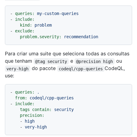
-
queries:
my-custom-queries
-
include:
kind:
problem
-
exclude:
problem.severity:
recommendation
Para criar uma suite que seleciona todas as consultas
que tenham
e
ou
@tag security
@precision high
do pacote
CodeQL,
very-high
codeql/cpp-queries
use:
-
queries:
.
from:
codeql/cpp-queries
-
include:
tags contain:
security
precision:
-
high
-
very-high