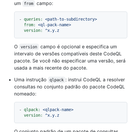
um
campo:
from
-
queries:
<path-to-subdirectory>
from:
<ql-pack-name>
version:
^x.y.z
O
campo é opcional e especifica um
version
intervalo de versões compatíveis deste CodeQL
pacote. Se você não especificar uma versão, será
usada a mais recente do pacote.
Uma instrução
: instrui CodeQL a resolver
qlpack
consultas no conjunto padrão do pacote CodeQL
nomeado:
-
qlpack:
<qlpack-name>
version:
^x.y.z
O conjunto padrão de um pacote de consultas