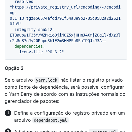
resolved
"https://private_registry_url/encoding/-/encodi
ng-
0.1.13.tgz#56574afdd791f54a8e9b2785c0582a2d2621
0fa9"
integrity
sha512-
ETBauow1T35Y/WZMkio9jiM0Z5xjHHmJ4XmjZOq1l/dXz3l
r2sRn87nJy20RupqSh1F2m3HHPSp8ShIPQJrJ3A==
dependencies:
iconv-lite
"^0.6.2"
Opção 2
Se o arquivo
não listar o registro privado
yarn.lock
como fonte de dependência, será possível configurar
o Yarn Berry de acordo com as instruções normais do
gerenciador de pacotes:
Defina a configuração do registro privado em um
arquivo
dependabot.yml
Adicione o registro a um arquivo
na