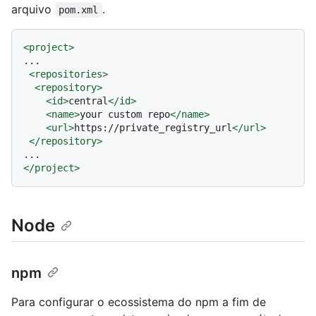
arquivo
.
pom.xml
<
project
>
...

<
repositories
>
<
repository
>
<
id
>
central
</
id
>
<
name
>
your custom repo
</
name
>
<
url
>
https://private_registry_url
</
url
>
</
repository
>
</
project
>
Node
npm
Para configurar o ecossistema do npm a fim de