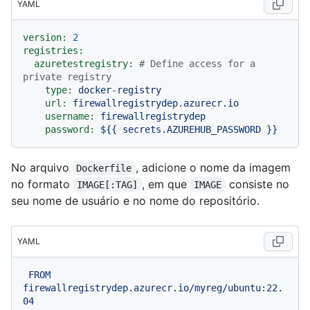
YAML
version:
2
registries:
azuretestregistry:
# Define access for a 
private registry
type:
docker-registry
url:
firewallregistrydep.azurecr.io
username:
firewallregistrydep
password:
${{
secrets.AZUREHUB_PASSWORD
}}
No arquivo
, adicione o nome da imagem
Dockerfile
no formato
, em que
consiste no
IMAGE[:TAG]
IMAGE
seu nome de usuário e no nome do repositório.
YAML
FROM
firewallregistrydep.azurecr.io/myreg/ubuntu:22.
04