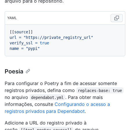
arquivo para o repositório.
YAML
[[
source
url
=
"https://private_registry_url"
verify_ssl
=
true
name
=
"pypi"
Poesia
Para configurar o Poetry a fim de acessar somente
registros privados, defina como
replaces-base: true
no arquivo
. Para obter mais
dependabot.yml
informações, consulte
Configurando o acesso a
registros privados para Dependabot
.
Adicione a URL do registro privado à
seção
do arquivo
[[tool.poetry.source]]