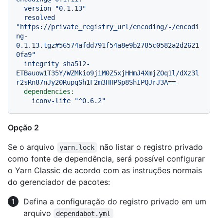
version
"0.1.13"
resolved
"https://private_registry_url/encoding/-/encodi
ng-
0.1.13.tgz#56574afdd791f54a8e9b2785c0582a2d2621
0fa9"
integrity
sha512-
ETBauow1T35Y/WZMkio9jiM0Z5xjHHmJ4XmjZOq1l/dXz3l
r2sRn87nJy20RupqSh1F2m3HHPSp8ShIPQJrJ3A==
dependencies:
iconv-lite
"^0.6.2"
Opção 2
Se o arquivo
não listar o registro privado
yarn.lock
como fonte de dependência, será possível configurar
o Yarn Classic de acordo com as instruções normais
do gerenciador de pacotes:
Defina a configuração do registro privado em um
arquivo
dependabot.yml