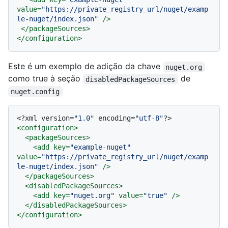
value
=
"https://private_registry_url/nuget/examp
le-nuget/index.json"
 />
</
packageSources
>
</
configuration
>
Este é um exemplo de adição da chave
nuget.org
como true à seção
de
disabledPackageSources
nuget.config
<?xml version=
"1.0"
 encoding=
"utf-8"
?>
<
configuration
>
<
packageSources
>
<
add
key
=
"example-nuget"
value
=
"https://private_registry_url/nuget/examp
le-nuget/index.json"
 />
</
packageSources
>
<
disabledPackageSources
>
<
add
key
=
"nuget.org"
value
=
"true"
 />
</
disabledPackageSources
>
</
configuration
>