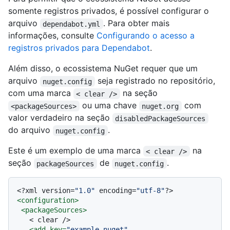
somente registros privados, é possível configurar o
arquivo
. Para obter mais
dependabot.yml
informações, consulte
Configurando o acesso a
registros privados para Dependabot
.
Além disso, o ecossistema NuGet requer que um
arquivo
seja registrado no repositório,
nuget.config
com uma marca
na seção
< clear />
ou uma chave
com
<packageSources>
nuget.org
valor verdadeiro na seção
disabledPackageSources
do arquivo
.
nuget.config
Este é um exemplo de uma marca
na
< clear />
seção
de
.
packageSources
nuget.config
<?xml version=
"1.0"
 encoding=
"utf-8"
?>
<
configuration
>
<
packageSources
>
   < clear />

<
add
key
=
"example-nuget"