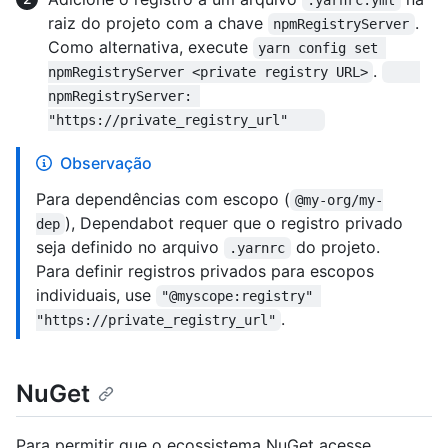
.yarnrc.yml
raiz do projeto com a chave
.
npmRegistryServer
Como alternativa, execute
yarn config set 
.
npmRegistryServer <private registry URL>
npmRegistryServer: 
"https://private_registry_url"    
Observação
Para dependências com escopo (
@my-org/my-
), Dependabot requer que o registro privado
dep
seja definido no arquivo
do projeto.
.yarnrc
Para definir registros privados para escopos
individuais, use
"@myscope:registry" 
.
"https://private_registry_url"
NuGet
Para permitir que o ecossistema NuGet acesse