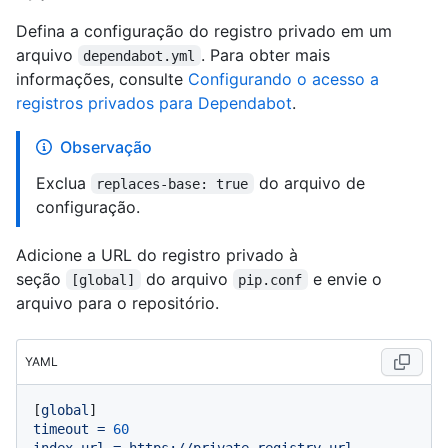
Defina a configuração do registro privado em um
arquivo
. Para obter mais
dependabot.yml
informações, consulte
Configurando o acesso a
registros privados para Dependabot
.
Observação
Exclua
do arquivo de
replaces-base: true
configuração.
Adicione a URL do registro privado à
seção
do arquivo
e envie o
[global]
pip.conf
arquivo para o repositório.
YAML
[
global
timeout
=
60
index-url
=
https://private_registry_url