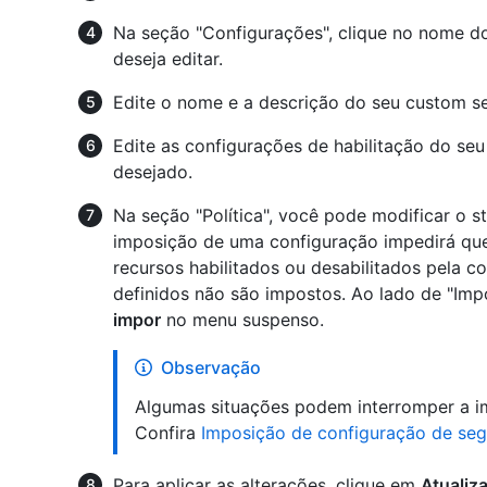
Na seção "Configurações", clique no nome do
deseja editar.
Edite o nome e a descrição do seu custom se
Edite as configurações de habilitação do se
desejado.
Na seção "Política", você pode modificar o s
imposição de uma configuração impedirá que 
recursos habilitados ou desabilitados pela c
definidos não são impostos. Ao lado de "Imp
impor
no menu suspenso.
Observação
Algumas situações podem interromper a im
Confira
Imposição de configuração de se
Para aplicar as alterações, clique em
Atualiz