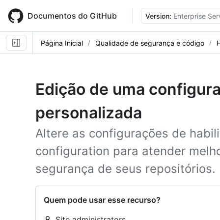
Skip
to
Documentos do GitHub
Version:
Enterprise Ser
main
content
Página Inicial
Qualidade de segurança e código
Edição de uma configur
personalizada
Altere as configurações de habil
configuration para atender melh
segurança de seus repositórios.
Quem pode usar esse recurso?
Site administrators