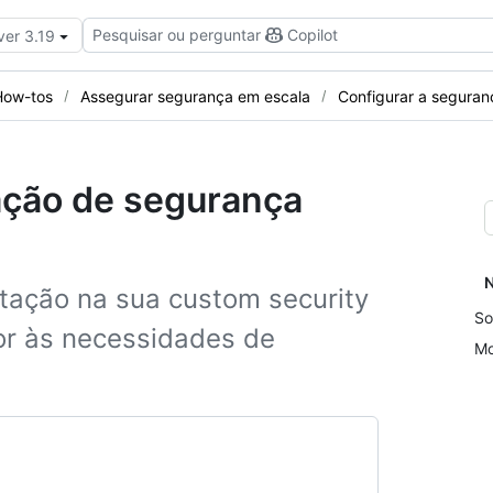
Pesquisar ou perguntar
Copilot
ver 3.19
How-tos
Assegurar segurança em escala
Configurar a segura
ação de segurança
N
itação na sua custom security
So
or às necessidades de
Mo