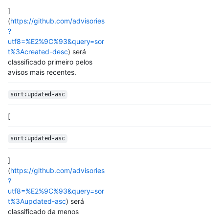
]
(
https://github.com/advisories
?
utf8=%E2%9C%93&query=sor
t%3Acreated-desc
) será
classificado primeiro pelos
avisos mais recentes.
sort:updated-asc
[
sort:updated-asc
]
(
https://github.com/advisories
?
utf8=%E2%9C%93&query=sor
t%3Aupdated-asc
) será
classificado da menos