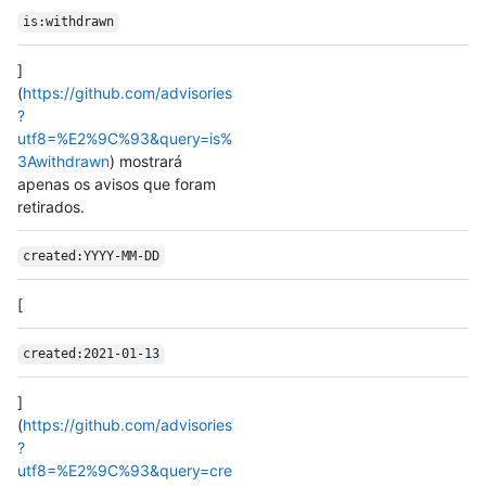
is:withdrawn
]
(
https://github.com/advisories
?
utf8=%E2%9C%93&query=is%
3Awithdrawn
) mostrará
apenas os avisos que foram
retirados.
created:YYYY-MM-DD
[
created:2021-01-13
]
(
https://github.com/advisories
?
utf8=%E2%9C%93&query=cre