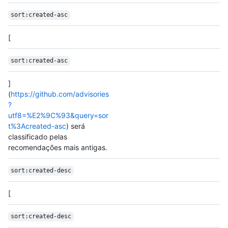
sort:created-asc
[
sort:created-asc
]
(
https://github.com/advisories
?
utf8=%E2%9C%93&query=sor
t%3Acreated-asc
) será
classificado pelas
recomendações mais antigas.
sort:created-desc
[
sort:created-desc