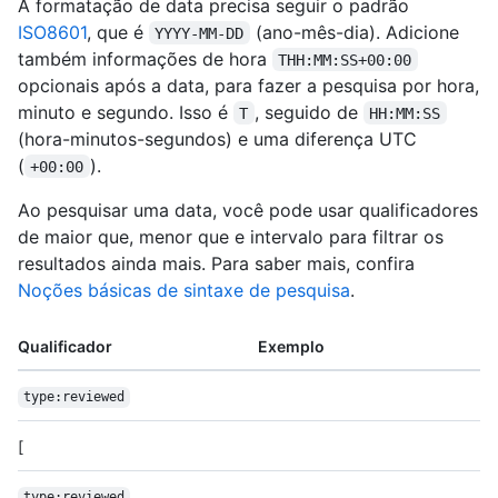
A formatação de data precisa seguir o padrão
ISO8601
, que é
(ano-mês-dia). Adicione
YYYY-MM-DD
também informações de hora
THH:MM:SS+00:00
opcionais após a data, para fazer a pesquisa por hora,
minuto e segundo. Isso é
, seguido de
T
HH:MM:SS
(hora-minutos-segundos) e uma diferença UTC
(
).
+00:00
Ao pesquisar uma data, você pode usar qualificadores
de maior que, menor que e intervalo para filtrar os
resultados ainda mais. Para saber mais, confira
Noções básicas de sintaxe de pesquisa
.
Qualificador
Exemplo
type:reviewed
[
type:reviewed