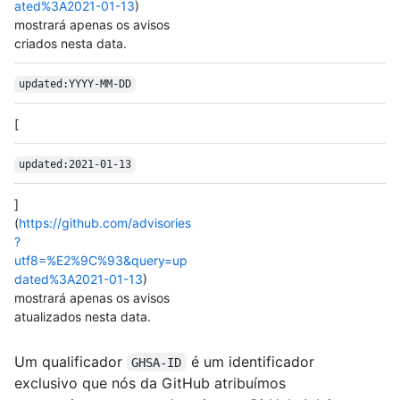
ated%3A2021-01-13
)
mostrará apenas os avisos
criados nesta data.
updated:YYYY-MM-DD
[
updated:2021-01-13
]
(
https://github.com/advisories
?
utf8=%E2%9C%93&query=up
dated%3A2021-01-13
)
mostrará apenas os avisos
atualizados nesta data.
Um qualificador
é um identificador
GHSA-ID
exclusivo que nós da GitHub atribuímos