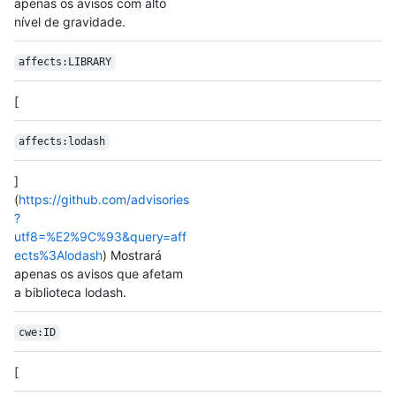
apenas os avisos com alto
nível de gravidade.
affects:LIBRARY
[
affects:lodash
]
(
https://github.com/advisories
?
utf8=%E2%9C%93&query=aff
ects%3Alodash
) Mostrará
apenas os avisos que afetam
a biblioteca lodash.
cwe:ID
[