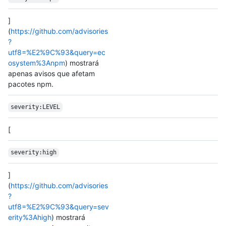
]
(
https://github.com/advisories
?
utf8=%E2%9C%93&query=ec
osystem%3Anpm
) mostrará
apenas avisos que afetam
pacotes npm.
severity:LEVEL
[
severity:high
]
(
https://github.com/advisories
?
utf8=%E2%9C%93&query=sev
erity%3Ahigh
) mostrará