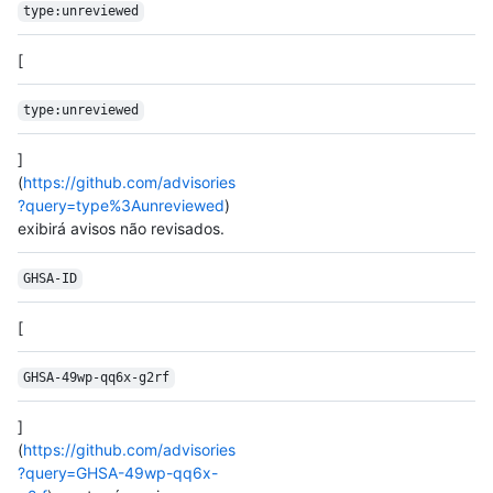
type:unreviewed
[
type:unreviewed
]
(
https://github.com/advisories
?query=type%3Aunreviewed
)
exibirá avisos não revisados.
GHSA-ID
[
GHSA-49wp-qq6x-g2rf
]
(
https://github.com/advisories
?query=GHSA-49wp-qq6x-