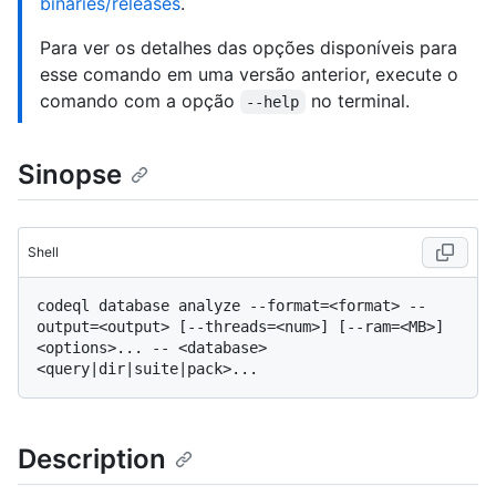
binaries/releases
.
Para ver os detalhes das opções disponíveis para
esse comando em uma versão anterior, execute o
comando com a opção
no terminal.
--help
Sinopse
Shell
codeql database analyze --format=<format> --
output=<output> [--threads=<num>] [--ram=<MB>] 
<options>... -- <database> 
Description