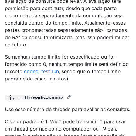
avaliação de consulta pode levar. A avaliação terá
permissão para continuar, desde que cada parte
cronometrada separadamente da computação seja
concluída dentro do tempo limite. Atualmente, essas
partes cronometradas separadamente são "camadas
de RA" da consulta otimizada, mas isso poderá mudar
no futuro.
Se nenhum tempo limite for especificado ou for
fornecido como 0, nenhum tempo limite será definido
(exceto
codeql test run
, sendo que o tempo limite
padrão é de cinco minutos).
-j, --threads=<num>
Use esse número de threads para avaliar as consultas.
O valor padrão é 1. Você pode transmitir 0 para usar
um thread por núcleo no computador ou -
N
para
manter
N
núcleos não utilizados (com a exceção de