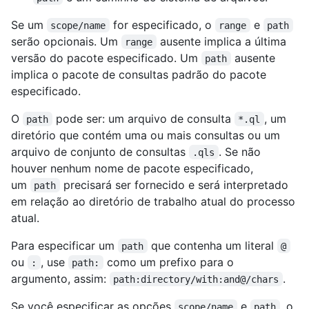
Se um
for especificado, o
e
scope/name
range
path
serão opcionais. Um
ausente implica a última
range
versão do pacote especificado. Um
ausente
path
implica o pacote de consultas padrão do pacote
especificado.
O
pode ser: um arquivo de consulta
, um
path
*.ql
diretório que contém uma ou mais consultas ou um
arquivo de conjunto de consultas
. Se não
.qls
houver nenhum nome de pacote especificado,
um
precisará ser fornecido e será interpretado
path
em relação ao diretório de trabalho atual do processo
atual.
Para especificar um
que contenha um literal
path
@
ou
, use
como um prefixo para o
:
path:
argumento, assim:
.
path:directory/with:and@/chars
Se você especificar as opções
e
, o
scope/name
path