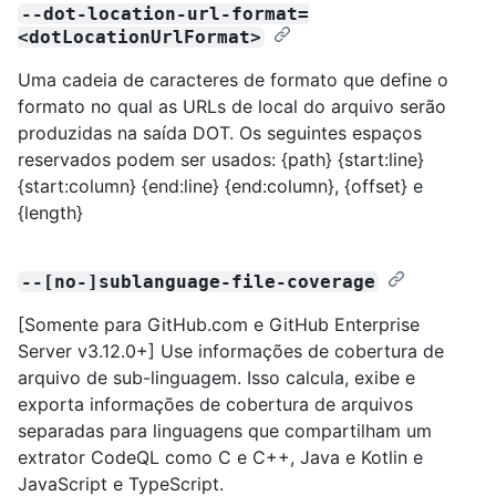
--dot-location-url-format=
<dotLocationUrlFormat>
Uma cadeia de caracteres de formato que define o
formato no qual as URLs de local do arquivo serão
produzidas na saída DOT. Os seguintes espaços
reservados podem ser usados: {path} {start:line}
{start:column} {end:line} {end:column}, {offset} e
{length}
--[no-]sublanguage-file-coverage
[Somente para GitHub.com e GitHub Enterprise
Server v3.12.0+] Use informações de cobertura de
arquivo de sub-linguagem. Isso calcula, exibe e
exporta informações de cobertura de arquivos
separadas para linguagens que compartilham um
extrator CodeQL como C e C++, Java e Kotlin e
JavaScript e TypeScript.