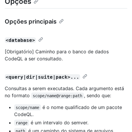
Opções
Opções principais
<database>
[Obrigatório] Caminho para o banco de dados
CodeQL a ser consultado.
<query|dir|suite|pack>...
Consultas a serem executadas. Cada argumento está
no formato
, sendo que:
scope/name@range:path
é o nome qualificado de um pacote
scope/name
CodeQL.
é um intervalo do semver.
range
é um caminho do sistema de arquivos.
path