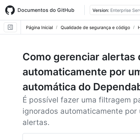
Skip
to
Documentos do GitHub
Version:
Enterprise Ser
main
content
Página Inicial
Qualidade de segurança e código
Como gerenciar alertas
automaticamente por um
automática do Dependa
É possível fazer uma filtragem p
ignorados automaticamente por 
alertas.