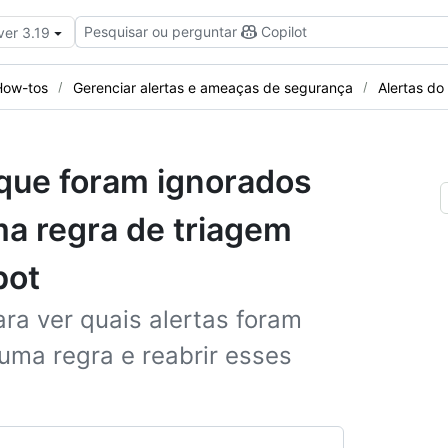
Pesquisar ou perguntar
Copilot
ver 3.19
How-tos
Gerenciar alertas e ameaças de segurança
Alertas d
 que foram ignorados
a regra de triagem
bot
ara ver quais alertas foram
uma regra e reabrir esses