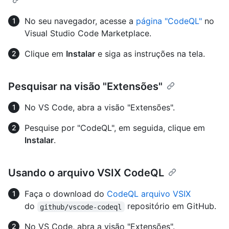
No seu navegador, acesse a
página "CodeQL"
no
Visual Studio Code Marketplace.
Clique em
Instalar
e siga as instruções na tela.
Pesquisar na visão "Extensões"
No VS Code, abra a visão "Extensões".
Pesquise por "CodeQL", em seguida, clique em
Instalar
.
Usando o arquivo VSIX CodeQL
Faça o download do
CodeQL arquivo VSIX
do
repositório em GitHub.
github/vscode-codeql
No VS Code, abra a visão "Extensões".