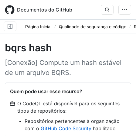
Skip
to
Documentos do GitHub
main
content
Página Inicial
Qualidade de segurança e código
R
bqrs hash
[Conexão] Compute um hash estável
de um arquivo BQRS.
Quem pode usar esse recurso?
O CodeQL está disponível para os seguintes
tipos de repositórios:
Repositórios pertencentes à organização
com o
GitHub Code Security
habilitado