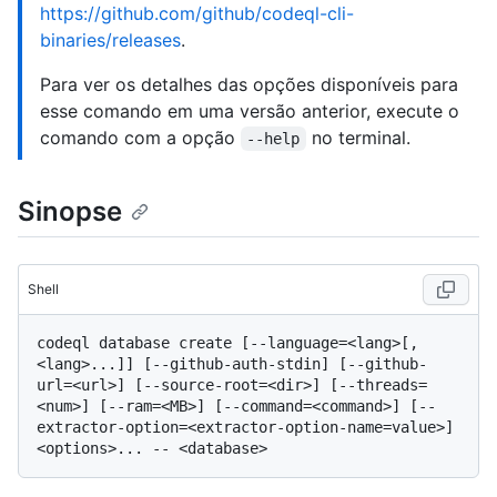
https://github.com/github/codeql-cli-
binaries/releases
.
Para ver os detalhes das opções disponíveis para
esse comando em uma versão anterior, execute o
comando com a opção
no terminal.
--help
Sinopse
Shell
codeql database create [--language=<lang>[,
<lang>...]] [--github-auth-stdin] [--github-
url=<url>] [--source-root=<dir>] [--threads=
<num>] [--ram=<MB>] [--command=<command>] [--
extractor-option=<extractor-option-name=value>] 