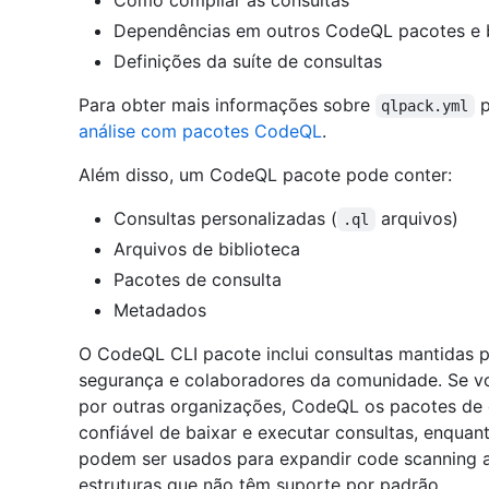
Como compilar as consultas
Dependências em outros CodeQL pacotes e b
Definições da suíte de consultas
Para obter mais informações sobre
p
qlpack.yml
análise com pacotes CodeQL
.
Além disso, um CodeQL pacote pode conter:
Consultas personalizadas (
arquivos)
.ql
Arquivos de biblioteca
Pacotes de consulta
Metadados
O CodeQL CLI pacote inclui consultas mantidas p
segurança e colaboradores da comunidade. Se vo
por outras organizações, CodeQL os pacotes de 
confiável de baixar e executar consultas, enquan
podem ser usados para expandir code scanning a 
estruturas que não têm suporte por padrão.