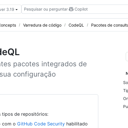
Pesquisar ou perguntar
Copilot
ver 3.19
Concepts
Varredura de código
CodeQL
Pacotes de consult
odeQL
ntes pacotes integrados de
sua configuração
N
So
Ti
On
Pu
tipos de repositórios:
ão com o
GitHub Code Security
habilitado