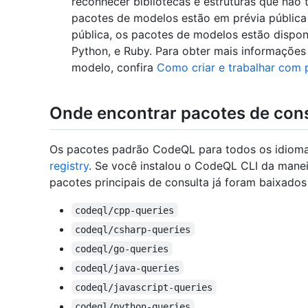
reconhecer bibliotecas e estruturas que não
pacotes de modelos estão em prévia pública e
pública, os pacotes de modelos estão disponí
Python, e Ruby. Para obter mais informações
modelo, confira
Como criar e trabalhar com
Onde encontrar pacotes de con
Os pacotes padrão CodeQL para todos os idiom
registry
. Se você instalou o CodeQL CLI da mane
pacotes principais de consulta já foram baixados 
codeql/cpp-queries
codeql/csharp-queries
codeql/go-queries
codeql/java-queries
codeql/javascript-queries
codeql/python-queries