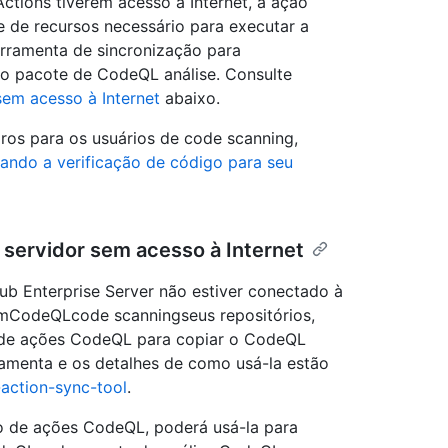
ctions tiverem acesso à Internet, a ação
de recursos necessário para executar a
erramenta de sincronização para
 do pacote de CodeQL análise. Consulte
em acesso à Internet
abaixo.
ros para os usuários de code scanning,
ando a verificação de código para seu
servidor sem acesso à Internet
ub Enterprise Server não estiver conectado à
itemCodeQLcode scanningseus repositórios,
o de ações CodeQL para copiar o CodeQL
ramenta e os detalhes de como usá-la estão
-action-sync-tool
.
ão de ações CodeQL, poderá usá-la para