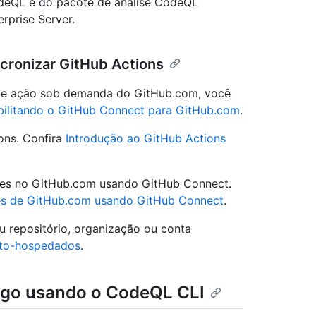
odeQL e do pacote de análise CodeQL
rprise Server.
cronizar GitHub Actions
o de ação sob demanda do GitHub.com, você
ilitando o GitHub Connect para GitHub.com
.
ons. Confira
Introdução ao GitHub Actions
ções no GitHub.com usando GitHub Connect.
ões de GitHub.com usando GitHub Connect
.
 repositório, organização ou conta
uto-hospedados
.
digo usando o CodeQL CLI