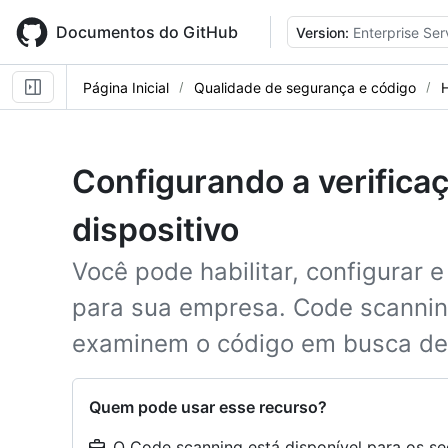
Skip
to
Documentos do GitHub
Version:
Enterprise Ser
main
content
Página Inicial
Qualidade de segurança e código
Configurando a verifica
dispositivo
Você pode habilitar, configurar 
para sua empresa. Code scannin
examinem o código em busca de v
Quem pode usar esse recurso?
O Code scanning está disponível para os seg