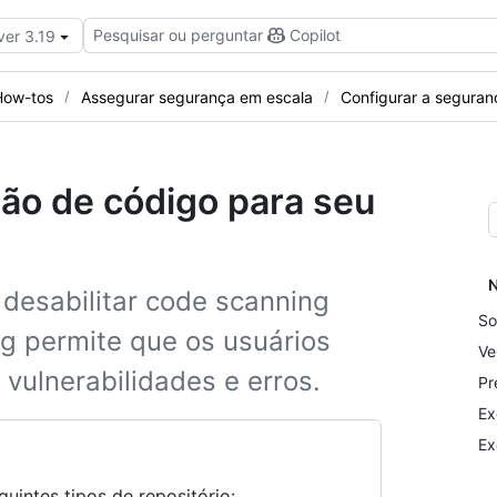
Pesquisar ou perguntar
Copilot
ver 3.19
How-tos
Assegurar segurança em escala
Configurar a segura
ção de código para seu
N
e desabilitar code scanning
So
g permite que os usuários
Ve
ulnerabilidades e erros.
Pr
Ex
Ex
uintes tipos de repositório: