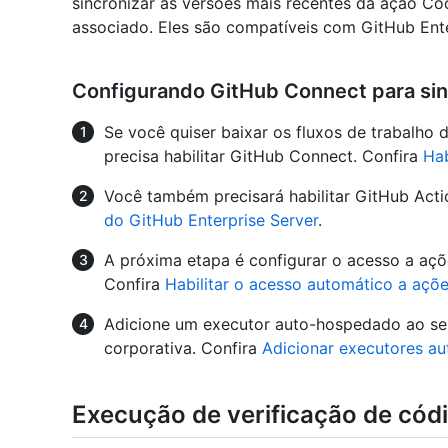
sincronizar as versões mais recentes da ação C
associado. Eles são compatíveis com GitHub Ente
Configurando GitHub Connect para sin
Se você quiser baixar os fluxos de trabalh
precisa habilitar GitHub Connect. Confira
Hab
Você também precisará habilitar GitHub Acti
do GitHub Enterprise Server
.
A próxima etapa é configurar o acesso a a
Confira
Habilitar o acesso automático a aç
Adicione um executor auto-hospedado ao seu
corporativa. Confira
Adicionar executores a
Execução de verificação de có