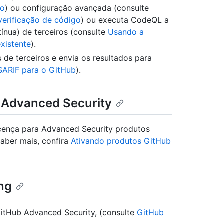
go
) ou configuração avançada (consulte
verificação de código
) ou executa CodeQL a
ínua) de terceiros (consulte
Usando a
xistente
).
de terceiros e envia os resultados para
SARIF para o GitHub
).
ui Advanced Security
icença para Advanced Security produtos
aber mais, confira
Ativando produtos GitHub
ng
itHub Advanced Security, (consulte
GitHub