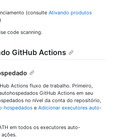
enciamento (consulte
Ativando produtos
)
se code scanning.
do GitHub Actions
hospedado
b Actions fluxo de trabalho. Primeiro,
s autohospedados GitHub Actions em seu
ospedados no nível da conta do repositório,
to-hospedados
e
Adicionar executores auto-
 PATH em todos os executores auto-
 ações.