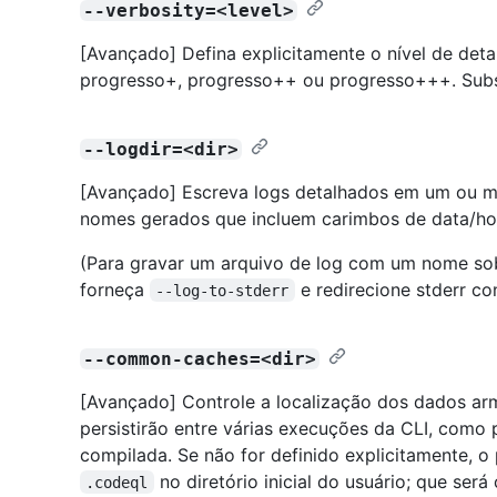
--verbosity=<level>
[Avançado] Defina explicitamente o nível de det
progresso+, progresso++ ou progresso+++. Subs
--logdir=<dir>
[Avançado] Escreva logs detalhados em um ou ma
nomes gerados que incluem carimbos de data/h
(Para gravar um arquivo de log com um nome sob
forneça
e redirecione stderr co
--log-to-stderr
--common-caches=<dir>
[Avançado] Controle a localização dos dados a
persistirão entre várias execuções da CLI, como
compilada. Se não for definido explicitamente, o
no diretório inicial do usuário; que será 
.codeql