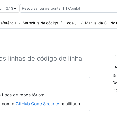
Pesquisar ou perguntar
Copilot
ver 3.19
eferência
Varredura de código
CodeQL
Manual da CLI do
 linhas de código de linha
N
Si
De
Op
tipos de repositórios:
ão com o
GitHub Code Security
habilitado