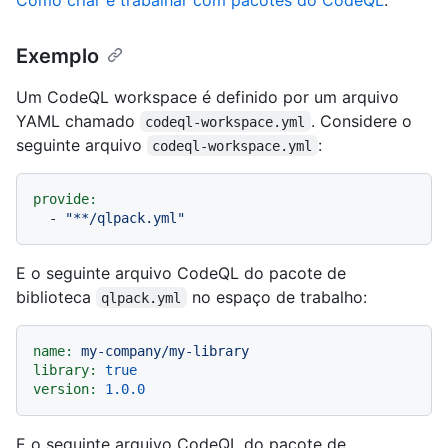
Exemplo
Um CodeQL workspace é definido por um arquivo
YAML chamado
. Considere o
codeql-workspace.yml
seguinte arquivo
:
codeql-workspace.yml
provide:
-
"**/qlpack.yml"
E o seguinte arquivo CodeQL do pacote de
biblioteca
no espaço de trabalho:
qlpack.yml
name:
my-company/my-library
library:
true
version:
1.0
.0
E o seguinte arquivo CodeQL do pacote de