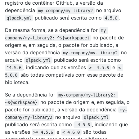
registro de contêiner GitHub, a versão da
dependência
no arquivo
my-company/my-library2
publicado será escrita como
.
qlpack.yml
4.5.6
Da mesma forma, se a dependência for
my-
no pacote de
company/my-library2: ^${workspace}
origem e, em seguida, o pacote for publicado, a
versão da dependência
no
my-company/my-library2
arquivo
publicado será escrita como
qlpack.yml
, indicando que as versões
e
^4.5.6
>= 4.5.6
< 
são todas compatíveis com esse pacote de
5.0.0
biblioteca.
Se a dependência for
my-company/my-library2: 
no pacote de origem e, em seguida, o
~${workspace}
pacote for publicado, a versão da dependência
my-
no arquivo
company/my-library2
qlpack.yml
publicado será escrita como
, indicando que
~4.5.6
as versões
e
são todas
>= 4.5.6
< 4.6.0