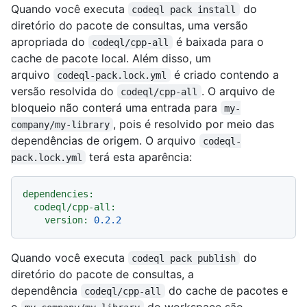
Quando você executa
do
codeql pack install
diretório do pacote de consultas, uma versão
apropriada do
é baixada para o
codeql/cpp-all
cache de pacote local. Além disso, um
arquivo
é criado contendo a
codeql-pack.lock.yml
versão resolvida do
. O arquivo de
codeql/cpp-all
bloqueio não conterá uma entrada para
my-
, pois é resolvido por meio das
company/my-library
dependências de origem. O arquivo
codeql-
terá esta aparência:
pack.lock.yml
dependencies:
codeql/cpp-all:
version:
0.2
.2
Quando você executa
do
codeql pack publish
diretório do pacote de consultas, a
dependência
do cache de pacotes e
codeql/cpp-all
o
do workspace são