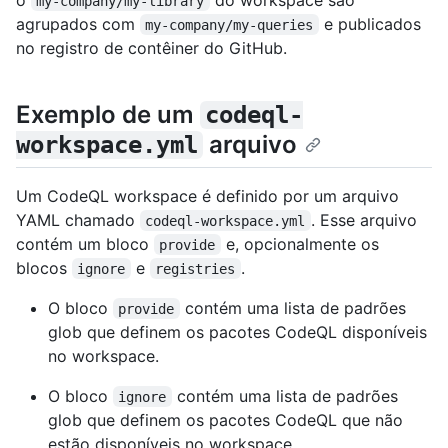
my-company/my-library
agrupados com
e publicados
my-company/my-queries
no registro de contêiner do GitHub.
Exemplo de um
codeql-
arquivo
workspace.yml
Um CodeQL workspace é definido por um arquivo
YAML chamado
. Esse arquivo
codeql-workspace.yml
contém um bloco
e, opcionalmente os
provide
blocos
e
.
ignore
registries
O bloco
contém uma lista de padrões
provide
glob que definem os pacotes CodeQL disponíveis
no workspace.
O bloco
contém uma lista de padrões
ignore
glob que definem os pacotes CodeQL que não
estão disponíveis no workspace.