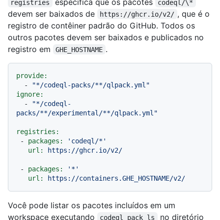
especifica que os pacotes
registries
codeql/\*
devem ser baixados de
, que é o
https://ghcr.io/v2/
registro de contêiner padrão do GitHub. Todos os
outros pacotes devem ser baixados e publicados no
registro em
.
GHE_HOSTNAME
provide:
-
"*/codeql-packs/**/qlpack.yml"
ignore:
-
"*/codeql-
packs/**/experimental/**/qlpack.yml"
registries:
-
packages:
'codeql/*'
url:
https://ghcr.io/v2/
-
packages:
'*'
url:
https://containers.GHE_HOSTNAME/v2/
Você pode listar os pacotes incluídos em um
workspace executando
no diretório
codeql pack ls