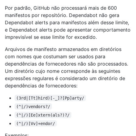
Por padrão, GitHub não processará mais de 600
manifestos por repositório. Dependabot não gera
Dependabot alerts para manifestos além desse limite,
e Dependabot alerts pode apresentar comportamento
imprevisível se esse limite for excedido.
Arquivos de manifesto armazenados em diretórios
com nomes que costumam ser usados para
dependências de fornecedores não são processados.
Um diretório cujo nome corresponde às seguintes
expressões regulares é considerado um diretório de
dependências de fornecedores:
(3rd|[Tt]hird)[-_]?[Pp]arty/
(^|/)vendors?/
(^|/)[Ee]xtern(als?)?/
(^|/)[Vv]+endor/
Exemplos: