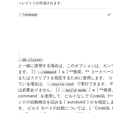
ィレクトリが作成されます。
--language
--db-cluster
と一緒に使用する場合は、このオプションは、カン
ます。 | |
|
| **推奨。** コード
--command
またはスクリプトを指定するために使用します。 
ている場合は、
で実行できます。 Pyth
--source-root
は必要ありません。 | |
|
| **推奨
--build-mode
command` を使用して、ビルドなしで CodeQL デ
ンドの自動検出を試みる (`autobuild`) かを
す。 ビルド モードの比較については、[「CodeQL ビルド 