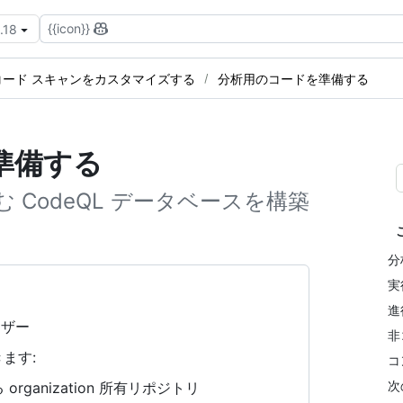
{{icon}}
.18
コード スキャンをカスタマイズする
分析用のコードを準備する
を準備する
CodeQL データベースを構築
分
実行
進
ーザー
非
ます:
コ
次
rganization 所有リポジトリ