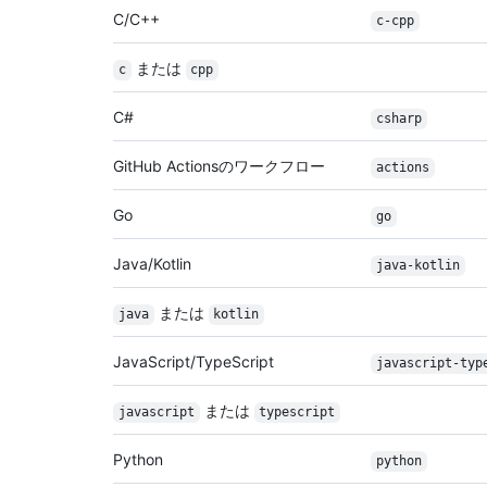
C/C++
c-cpp
または
c
cpp
C#
csharp
GitHub Actionsのワークフロー
actions
Go
go
Java/Kotlin
java-kotlin
または
java
kotlin
JavaScript/TypeScript
javascript-typ
または
javascript
typescript
Python
python