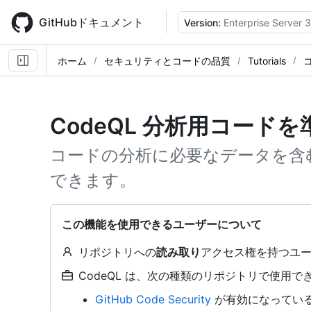
Skip
to
GitHubドキュメント
Version:
Enterprise Server 3
main
content
ホーム
セキュリティとコードの品質
Tutorials
CodeQL 分析用コード
コードの分析に必要なデータを含む 
できます。
この機能を使用できるユーザーについて
リポジトリへの
読み取り
アクセス権を持つユ
CodeQL は、次の種類のリポジトリで使用でき
GitHub Code Security
が有効になっている o