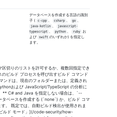
データベースを作成する言語の識別
子 (
、
、
、
c-cpp
csharp
go
、
java-kotlin
javascript-
、
、
お
typescript
python
ruby
よび
のいずれか) を指定し
swift
ます。
マ区切りのリストを許可するか、複数回指定でき
ベースのビルド プロセスを呼び出すビルド コマンド
コマンドは、現在のフォルダーまたは、定義され
onおよび JavaScript/TypeScript の分析に
。** C# and Java を指定しない場合は、`--
ータベースを作成する (`none`) か、ビルド コマ
指定します。 既定では、自動ビルド検出が使用されま
モード」](/code-security/how-