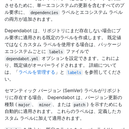
させるために、単一エコシステムの更新を含むすべてのプ
ル要求に、
ラベルとエコシステム ラベル
dependencies
の両方が追加されます。
Dependabot は、リポジトリにまだ存在しない場合にプ
ル要求に適用される既定のラベルを作成します。 既定値
ではなくカスタム ラベルを使用する場合は、パッケージ
エコシステムごとに
ファイルで
labels
オプションを設定できます。これによ
dependabot.yml
り、既定値がオーバーライドされます。 詳細について
は、「
ラベルを管理する
」と
を参照してくださ
labels
い。
セマンティック バージョン (SemVer) ラベルがリポジト
リに存在する場合、 Dependabot は、バージョン更新の
種類 (
、
、または
) を示すためにも
major
minor
patch
自動的に適用されます。 これらのラベルは、定義したカ
スタム ラベルに加えて適用されます。