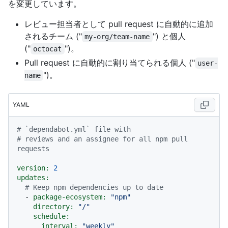
を変更しています。
レビュー担当者として pull request に自動的に追加
されるチーム ("
") と個人
my-org/team-name
("
")。
octocat
Pull request に自動的に割り当てられる個人 ("
user-
")。
name
YAML
# `dependabot.yml` file with
# reviews and an assignee for all npm pull 
requests
version:
2
updates:
# Keep npm dependencies up to date
-
package-ecosystem:
"npm"
directory:
"/"
schedule:
interval:
"weekly"