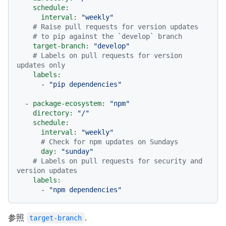
schedule:
interval:
"weekly"
# Raise pull requests for version updates
# to pip against the `develop` branch
target-branch:
"develop"
# Labels on pull requests for version 
updates only
labels:
-
"pip dependencies"
-
package-ecosystem:
"npm"
directory:
"/"
schedule:
interval:
"weekly"
# Check for npm updates on Sundays
day:
"sunday"
# Labels on pull requests for security and 
version updates
labels:
-
"npm dependencies"
参照
.
target-branch