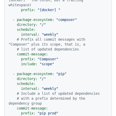
whitespace)
prefix:
"[docker] "
-
package-ecosystem:
"composer"
directory:
"/"
schedule:
interval:
"weekly"
# Prefix all commit messages with 
"Composer" plus its scope, that is, a
# list of updated dependencies
commit-message:
prefix:
"Composer"
include:
"scope"
-
package-ecosystem:
"pip"
directory:
"/"
schedule:
interval:
"weekly"
# Include a list of updated dependencies
# with a prefix determined by the 
dependency group
commit-message:
prefix:
"pip prod"