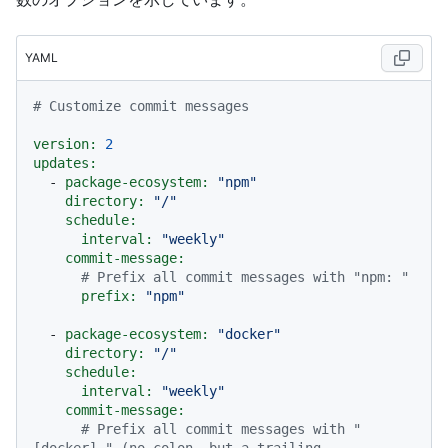
YAML
# Customize commit messages
version:
2
updates:
-
package-ecosystem:
"npm"
directory:
"/"
schedule:
interval:
"weekly"
commit-message:
# Prefix all commit messages with "npm: "
prefix:
"npm"
-
package-ecosystem:
"docker"
directory:
"/"
schedule:
interval:
"weekly"
commit-message:
# Prefix all commit messages with "
[docker] " (no colon, but a trailing 