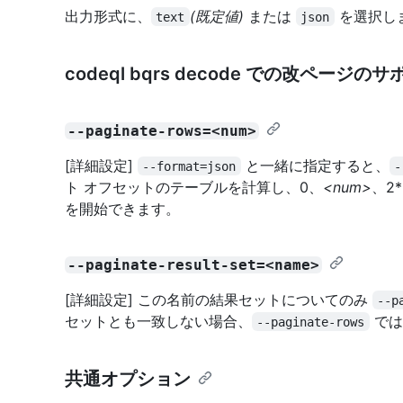
出力形式に、
(既定値)
または
を選択し
text
json
codeql bqrs decode での改ページの
--paginate-rows=<num>
[詳細設定]
と一緒に指定すると、
--format=json
-
ト オフセットのテーブルを計算し、0、
<num>
、2*
を開始できます。
--paginate-result-set=<name>
[詳細設定] この名前の結果セットについてのみ
--p
セットとも一致しない場合、
では
--paginate-rows
共通オプション