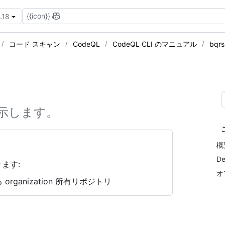
{{icon}}
.18
コード スキャン
CodeQL
CodeQL CLI のマニュアル
bqrs
表示します。
概
De
ます:
オ
rganization 所有リポジトリ