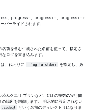
s、progress+、progress++、progress+++
ーバーライドされます。
ドの名前を含む生成された名前を使って、指定さ
詳細なログを書き込みます。
には、代わりに
を指定し、必
--log-to-stderr
ル済みクエリ プランなど、CLI の複数の実行間
タの場所を制御します。 明示的に設定されない
の
という名前のディレクトリになりま
.codeql