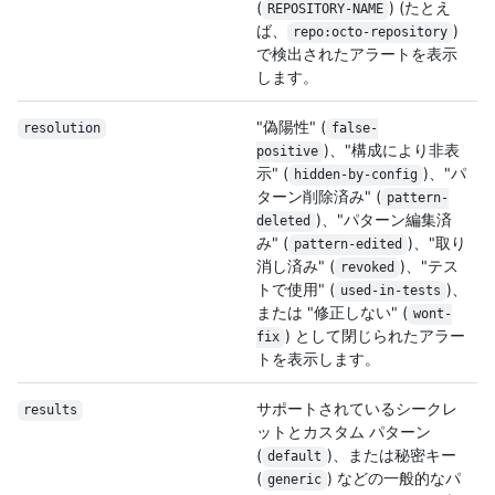
(
) (たとえ
REPOSITORY-NAME
ば、
)
repo:octo-repository
で検出されたアラートを表示
します。
"偽陽性" (
resolution
false-
)、"構成により非表
positive
示" (
)、"パ
hidden-by-config
ターン削除済み" (
pattern-
)、"パターン編集済
deleted
み" (
)、"取り
pattern-edited
消し済み" (
)、"テス
revoked
トで使用" (
)、
used-in-tests
または "修正しない" (
wont-
) として閉じられたアラー
fix
トを表示します。
サポートされているシークレ
results
ットとカスタム パターン
(
)、または秘密キー
default
(
) などの一般的なパ
generic