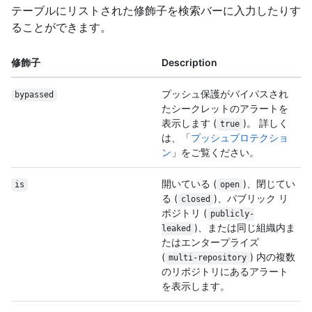
テーブルにリストされた修飾子を検索バーに入力したりす
ることができます。
修飾子
Description
プッシュ保護がバイパスされ
bypassed
たシークレットのアラートを
表示します (
)。 詳しく
true
は、「
プッシュプロテクショ
ン
」をご覧ください。
開いている (
)、閉じてい
is
open
る (
)、パブリック リ
closed
ポジトリ (
publicly-
)、または同じ組織内ま
leaked
たはエンタープライズ
(
) 内の複数
multi-repository
のリポジトリにあるアラート
を表示します。