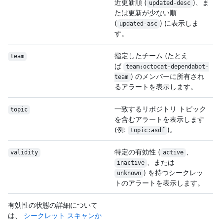
近更新順 (
)、ま
updated-desc
たは更新が少ない順
(
) に表示しま
updated-asc
す。
指定したチーム (たとえ
team
ば
team:octocat-dependabot-
) のメンバーに所有され
team
るアラートを表示します。
一致するリポジトリ トピック
topic
を含むアラートを表示します
(例:
)。
topic:asdf
特定の有効性 (
、
validity
active
、または
inactive
) を持つシークレッ
unknown
トのアラートを表示します。
有効性の状態の詳細について
は、
シークレット スキャンか