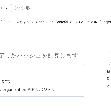
{{icon}}
.18
コード スキャン
CodeQL
CodeQL CLI のマニュアル
bqrs
の安定したハッシュを計算します。
概
De
ます:
オ
rganization 所有リポジトリ