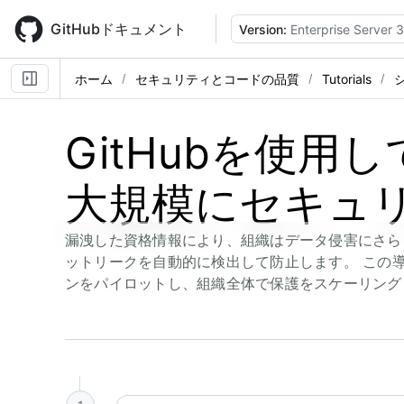
Skip
to
GitHubドキュメント
Version:
Enterprise Server 3
main
content
ホーム
セキュリティとコードの品質
Tutorials
GitHubを使用
大規模にセキュ
漏洩した資格情報により、組織はデータ侵害にさらさ
ットリークを自動的に検出して防止します。 この
ンをパイロットし、組織全体で保護をスケーリング