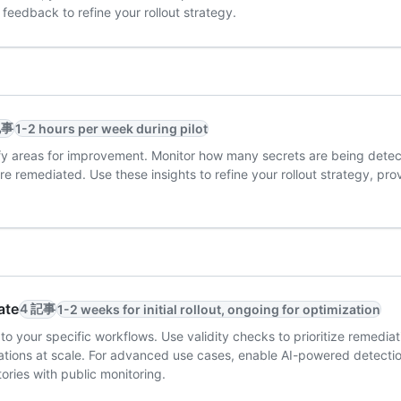
feedback to refine your rollout strategy.
記事
1-2 hours per week during pilot
ify areas for improvement. Monitor how many secrets are being dete
e remediated. Use these insights to refine your rollout strategy, prov
ate
4 記事
1-2 weeks for initial rollout, ongoing for optimization
o your specific workflows. Use validity checks to prioritize remediat
rations at scale. For advanced use cases, enable AI-powered detecti
ries with public monitoring.