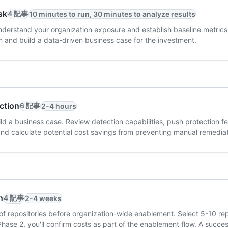
sk
4 記事
10 minutes to run, 30 minutes to analyze results
understand your organization exposure and establish baseline metric
 and build a data-driven business case for the investment.
ction
6 記事
2-4 hours
 a business case. Review detection capabilities, push protection fea
 and calculate potential cost savings from preventing manual remediat
n
4 記事
2-4 weeks
t of repositories before organization-wide enablement. Select 5-10 r
Phase 2, you'll confirm costs as part of the enablement flow. A succes