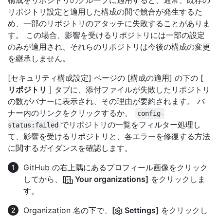
構成をリポジトリのグループに適用すると、通常、既存の
リポジトリ設定と適用した構成の間で競合が発生するた
め、一部のリポジトリのアタッチに失敗することがありま
す。 この場合、影響を受けるリポジトリには一部の設定
のみが適用され、それらのリポジトリは今後の構成の変更
を継承しません。
[セキュリティ構成設定] ページの [構成の適用] の下の [
リポジトリ
] タブに、添付ファイルが失敗したリポジトリ
の数がバナーに表示され、その理由が要約されます。 バ
ナー内のリンクをクリックするか、
config-
でリポジトリの一覧をフィルター処理し
status:failed
て、影響を受けるリポジトリと、各エラーを修復する方法
に関するガイダンスを確認します。
GitHub の右上隅にあるプロフィール画像をクリック
してから、
[
Your organizations]
をクリックしま
す。
Organization 名の下で、
[
Settings]
をクリックし