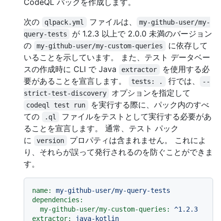
CodeQL パックを作成します。
次の
ファイルは、
qlpack.yml
my-github-user/my-
が 1.2.3 以上で 2.0.0 未満のバージョン
query-tests
の
に依存して
my-github-user/my-custom-queries
いることを示しています。 また、テスト データベー
スの作成時に CLI で Java
を使用する必
extractor
要があることを宣言します。
行では、
tests: .
--
オプションを指定して
strict-test-discovery
を実行する際に、パック内のすべ
codeql test run
ての
ファイルをテストとして実行する必要があ
.ql
ることを宣言します。 通常、テスト パック
に
プロパティは含まれません。 これによ
version
り、それらが誤って発行されるのを防ぐことができま
す。
name:
my-github-user/my-query-tests
dependencies:
my-github-user/my-custom-queries:
^1.2.3
extractor:
java-kotlin