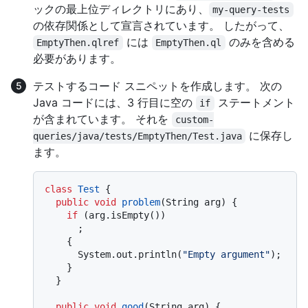
ックの最上位ディレクトリにあり、
my-query-tests
の依存関係として宣言されています。 したがって、
には
のみを含める
EmptyThen.qlref
EmptyThen.ql
必要があります。
テストするコード スニペットを作成します。 次の
Java コードには、3 行目に空の
ステートメント
if
が含まれています。 それを
custom-
に保存し
queries/java/tests/EmptyThen/Test.java
ます。
class
Test
 {

public
void
problem
(String arg)
 {

if
 (arg.isEmpty())

      ;

    {

      System.out.println(
"Empty argument"
);

    }

  }

public
void
good
(String arg)
 {
