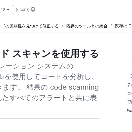
{{icon}}
.18
ードの脆弱性を見つけて修正する
既存のツールとの統合
既存の 
ード スキャンを使用する
レーション システムの
ツールを使用してコードを分析し、
分
。 結果の code scanning
コ
されたすべてのアラートと共に表
で
結