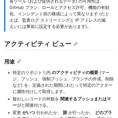
各ツール (および提供されるデータ) の可用性は、
GitHub プラン、ロールとアクセス許可、機能の有効
化、インシデント前の構成によって異なります (たと
えば、監査ログ ストリーミングと IP アドレスの漏
えいには事前に設定する必要があります)。
アクティビティ ビュー
用途
特定のリポジトリ内
のアクティビティの概要
(マー
ジ、プッシュ、強制プッシュ、ブランチの作成、削除
など) を、定義された期間にわたって特定のアクター
に属性付けして取得します。
疑わしいコードの外観を
関連するプッシュまたはマ
ージ
と関連付ける。
変更
がいつ
行われたか、
誰
が行ったか、
どのブラ