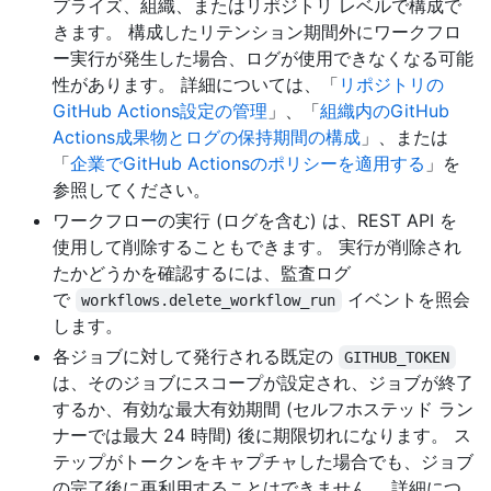
プライズ、組織、またはリポジトリ レベルで構成で
きます。 構成したリテンション期間外にワークフロ
ー実行が発生した場合、ログが使用できなくなる可能
性があります。 詳細については、「
リポジトリの
GitHub Actions設定の管理
」、「
組織内のGitHub
Actions成果物とログの保持期間の構成
」、または
「
企業でGitHub Actionsのポリシーを適用する
」を
参照してください。
ワークフローの実行 (ログを含む) は、REST API を
使用して削除することもできます。 実行が削除され
たかどうかを確認するには、監査ログ
で
イベントを照会
workflows.delete_workflow_run
します。
各ジョブに対して発行される既定の
GITHUB_TOKEN
は、そのジョブにスコープが設定され、ジョブが終了
するか、有効な最大有効期間 (セルフホステッド ラン
ナーでは最大 24 時間) 後に期限切れになります。 ス
テップがトークンをキャプチャした場合でも、ジョブ
の完了後に再利用することはできません。 詳細につ