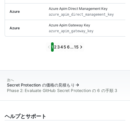
Azure Apim Direct Management Key
Azure
azure_apim_direct_management_key
Azure Apim Gateway Key
Azure
azure_apim_gateway_key
Previous
Next
1
2
3
4
5
6
…
15
次へ
Secret Protection の価格の見積もり
Phase 2: Evaluate GitHub Secret Protection の 6 の手順 3
ヘルプとサポート