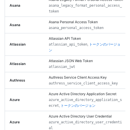
Asana
asana_legacy_format_personal_access_
token
Asana Personal Access Token
Asana
asana_personal_access_token
Atlassian API Token
Atlassian
,
トークンのバージョ
atlassian_api_token
ン
Atlassian JSON Web Token
Atlassian
atlassian_jwt
Authress Service Client Access Key
Authress
authress_service_client_access_key
Azure Active Directory Application Secret
Azure
azure_active_directory_application_s
,
トークンのバージョン
ecret
Azure Active Directory User Credential
Azure
azure_active_directory_user_credenti
al