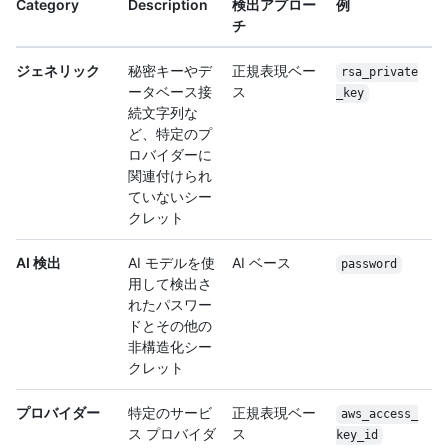
Category
Description
検出アプロー
例
チ
ジェネリック
秘密キーやデ
正規表現ベー
rsa_private
ータベース接
ス
_key
続文字列な
ど、特定のプ
ロバイダーに
関連付けられ
ていないシー
クレット
AI 検出
AI モデルを使
AI ベース
password
用して検出さ
れたパスワー
ドとその他の
非構造化シー
クレット
プロバイダー
特定のサービ
正規表現ベー
aws_access_
ス プロバイダ
ス
key_id