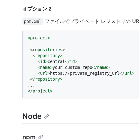
オプション 2
ファイルでプライベート レジストリの UR
pom.xml
<
project
>
...

<
repositories
>
<
repository
>
<
id
>
central
</
id
>
<
name
>
your custom repo
</
name
>
<
url
>
https://private_registry_url
</
url
>
</
repository
>
</
project
>
Node
npm