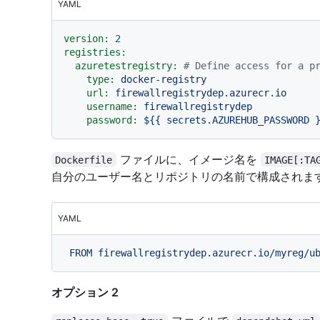
YAML
version:
2
registries:
azuretestregistry:
# Define access for a p
type:
docker-registry
url:
firewallregistrydep.azurecr.io
username:
firewallregistrydep
password:
${{
secrets.AZUREHUB_PASSWORD
ファイルに、イメージ名を
Dockerfile
IMAGE[:TA
自分のユーザー名とリポジトリの名前で構成されま
YAML
FROM
firewallregistrydep.azurecr.io/myreg/u
オプション 2