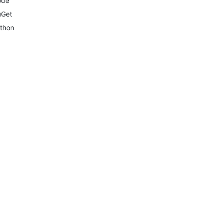
ode
Get
thon