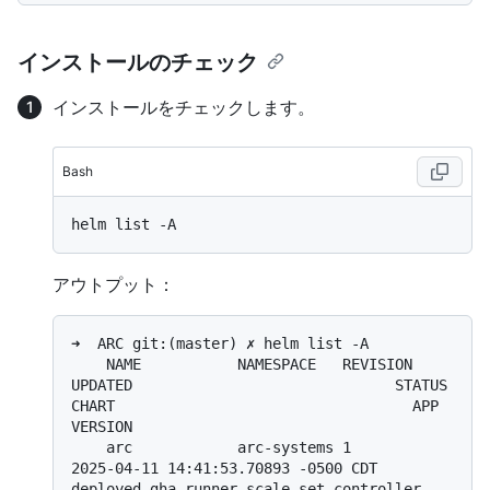
インストールのチェック
インストールをチェックします。
Bash
アウトプット：
➜  ARC git:(master) ✗ helm list -A

    NAME           NAMESPACE   REVISION 
UPDATED                              STATUS   
CHART                                  APP 
VERSION

    arc            arc-systems 1        
2025-04-11 14:41:53.70893 -0500 CDT  
deployed gha-runner-scale-set-controller-