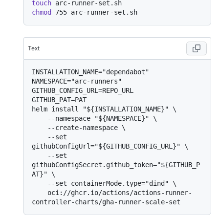
touch
chmod
Text
INSTALLATION_NAME="dependabot"

NAMESPACE="arc-runners"

GITHUB_CONFIG_URL=REPO_URL

GITHUB_PAT=PAT

helm install "${INSTALLATION_NAME}" \

    --namespace "${NAMESPACE}" \

    --create-namespace \

    --set 
githubConfigUrl="${GITHUB_CONFIG_URL}" \

    --set 
githubConfigSecret.github_token="${GITHUB_P
AT}" \

    --set containerMode.type="dind" \

    oci://ghcr.io/actions/actions-runner-