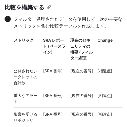
比較を構築する
フィルター処理されたデータを使用して、次の主要な
メトリックを含む比較テーブルを作成します。
メトリック
SRA レポー
現在のセキ
Change
ト (ベースラ
ュリティの
イン)
概要 (フィル
ター処理)
公開されたシ
[SRA 番号]
[現在の番号]
[相違点]
ークレットの
合計数
重大なアラー
[SRA 番号]
[現在の番号]
[相違点]
ト
影響を受ける
[SRA 番号]
[現在の番号]
[相違点]
リポジトリ