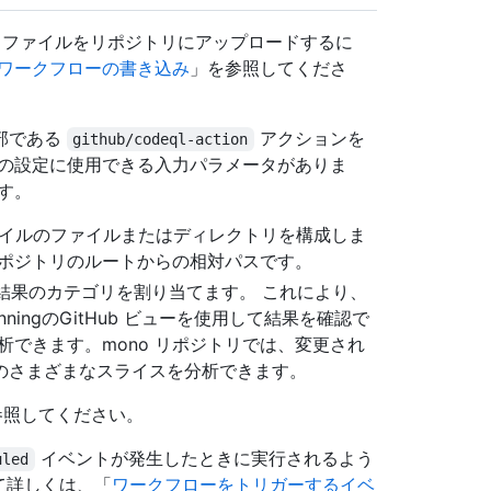
ARIF ファイルをリポジトリにアップロードするに
ワークフローの書き込み
」を参照してくださ
部である
アクションを
github/codeql-action
ドの設定に使用できる入力パラメータがありま
す。
ファイルのファイルまたはディレクトリを構成しま
リポジトリのルートからの相対パスです。
ルで結果のカテゴリを割り当てます。 これにより、
ningのGitHub ビューを使用して結果を確認で
析できます。mono リポジトリでは、変更され
のさまざまなスライスを分析できます。
参照してください。
イベントが発生したときに実行されるよう
uled
ついて詳しくは、「
ワークフローをトリガーするイベ