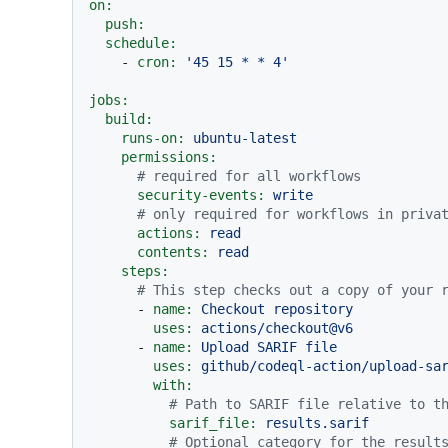
on:
push:
schedule:
-
cron:
'45 15 * * 4'
jobs:
build:
runs-on:
ubuntu-latest
permissions:
# required for all workflows
security-events:
write
# only required for workflows in priva
actions:
read
contents:
read
steps:
# This step checks out a copy of your 
-
name:
Checkout
repository
uses:
actions/checkout@v6
-
name:
Upload
SARIF
file
uses:
github/codeql-action/upload-sa
with:
# Path to SARIF file relative to t
sarif_file:
results.sarif
# Optional category for the result