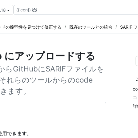
{{icon}}
.18
ードの脆弱性を見つけて修正する
既存のツールとの統合
SARI
Hub にアップロードする
GitHubにSARIFファイルを
れらのツールからのcode
c
できます。
コ
詳
で使用できます。