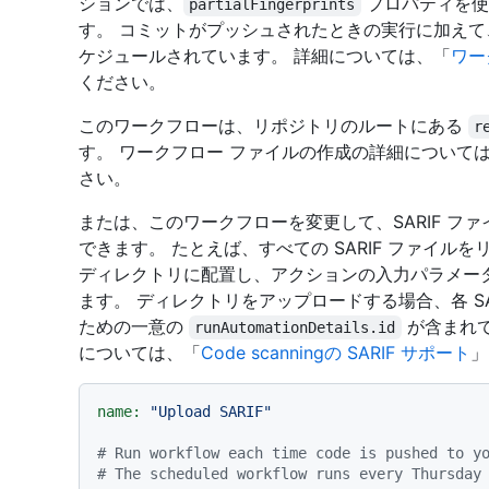
ションでは、
プロパティを使
partialFingerprints
す。 コミットがプッシュされたときの実行に加えて
ケジュールされています。 詳細については、「
ワー
ください。
このワークフローは、リポジトリのルートにある
r
す。 ワークフロー ファイルの作成の詳細について
さい。
または、このワークフローを変更して、SARIF フ
できます。 たとえば、すべての SARIF ファイル
ディレクトリに配置し、アクションの入力パラメー
ます。 ディレクトリをアップロードする場合、各 S
ための一意の
が含まれて
runAutomationDetails.id
については、「
Code scanningの SARIF サポート
」
name:
"Upload SARIF"
# Run workflow each time code is pushed to y
# The scheduled workflow runs every Thursday