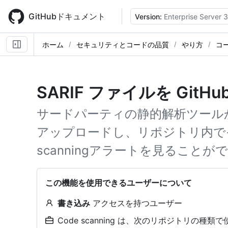
Skip
to
GitHubドキュメント
Version:
Enterprise Server 3
main
content
ホーム
セキュリティとコードの品質
やり方
コ
SARIF ファイルを Git
サードパーティの静的解析ツールから
アップロードし、リポジトリ内でそ
scanningアラートを見ることが
この機能を使用できるユーザーについて
書き込み
アクセスを持つユーザー
Code scanning は、次のリポジトリの種類