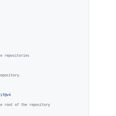
te repositories
repository.
rif@v4
he root of the repository
s