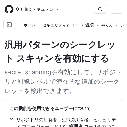
Skip
to
GitHubドキュメント
main
content
ホーム
セキュリティとコードの品質
やり方
シ
汎用パターンのシークレッ
ト スキャンを有効にする
secret scanningを有効にして、リポジト
リと組織レベルで潜在的な追加のシーク
レットを検出できます。
この機能を使用できるユーザーについて
リポジトリの所有者、組織の所有者、セキュリテ
ィ マネージャー、および
管理者
ロールを持つユ