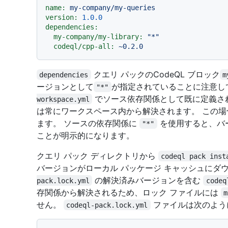
name:
my-company/my-queries
version:
1.0
.0
dependencies:
my-company/my-library:
"*"
codeql/cpp-all:
~0.2.0
クエリ パックのCodeQL ブロック
dependencies
m
ージョンとして
が指定されていることに注意し
"*"
でソース依存関係として既に定義さ
workspace.yml
は常にワークスペース内から解決されます。 この
ます。 ソースの依存関係に
を使用すると、バ
"*"
ことが明示的になります。
クエリ パック ディレクトリから
codeql pack inst
バージョンがローカル パッケージ キャッシュにダ
の解決済みバージョンを含む
pack.lock.yml
codeq
存関係から解決されるため、ロック ファイルには
m
せん。
ファイルは次のよう
codeql-pack.lock.yml