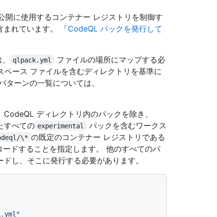
の公開に使用するコンテナー レジストリを制御す
が含まれています。 「
CodeQL パックを発行して
は、
ファイルの場所にマップする必
qlpack.yml
ークスペース ファイルを含むディレクトリを基準に
るパターンの一覧については、
CodeQL ディレクトリ内のパックを除き、
たすべての
パックを含むワークス
experimental
の既定のコンテナー レジストリである
odeql/\*
ウンロードすることを指定します。 他のすべてのパ
ードし、そこに発行する必要があります。
k.yml"