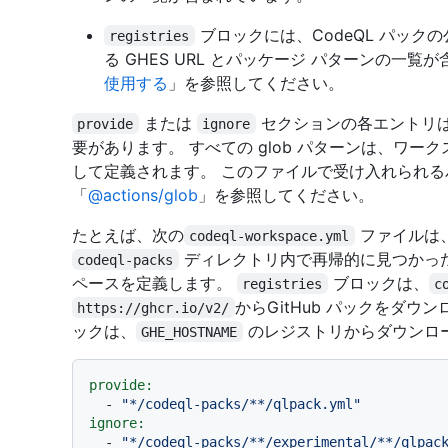
ブロックには、CodeQL パック
registries
る GHES URL とパッケージ パターンの一覧
使用する
」を参照してください。
または
セクションの各エントリ
provide
ignore
要があります。 すべての glob パターンは、ワ
して定義されます。 このファイルで受け入れられ
「
@actions/glob
」を参照してください。
たとえば、次の
ファイルは、
codeql-workspace.yml
ディレクトリ内で再帰的に見つかっ
codeql-packs
ペースを定義します。
ブロックは、
registries
c
からGitHub パックをダ
https://ghcr.io/v2/
ックは、
のレジストリからダウンロ
GHE_HOSTNAME
provide:
-
"*/codeql-packs/**/qlpack.yml"
ignore:
-
"*/codeql-packs/**/experimental/**/qlpac