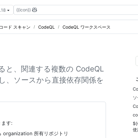
{{icon}}
.18
コード スキャン
CodeQL
CodeQL ワークスペース
ると、関連する複数の CodeQL
し、ソースから直接依存関係を
C
ソ
C
c
ます:
$
使
rganization 所有リポジトリ