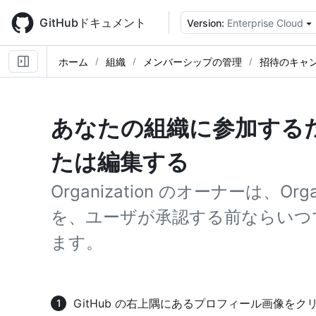
Skip
to
GitHubドキュメント
Version:
Enterprise Cloud
main
content
ホーム
組織
メンバーシップの管理
招待のキャ
あなたの組織に参加する
たは編集する
Organization のオーナーは、Or
を、ユーザが承認する前ならいつ
ます。
GitHub の右上隅にあるプロフィール画像を