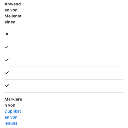
Anwend
en von
Meilenst
einen
Markiere
n von
Duplikat
en von
Issues