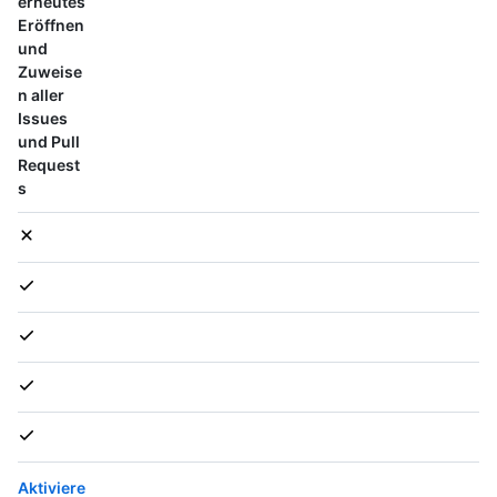
erneutes
Eröffnen
und
Zuweise
n aller
Issues
und Pull
Request
s
Aktiviere