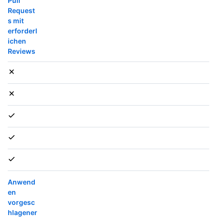
Pull
Request
s mit
erforderl
ichen
Reviews
Anwend
en
vorgesc
hlagener