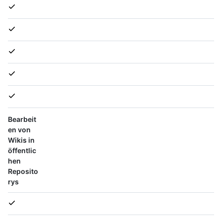
Bearbeit
en von
Wikis in
öffentlic
hen
Reposito
rys