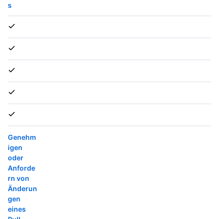
s
Genehm
igen
oder
Anforde
rn von
Änderun
gen
eines