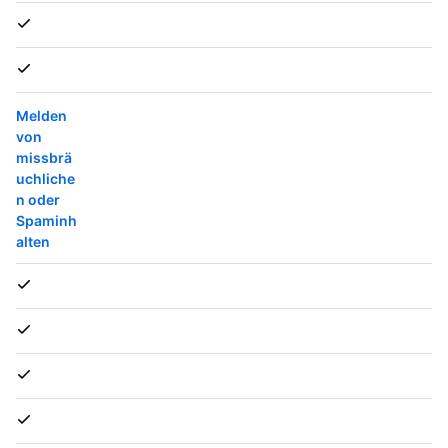
Melden
von
missbrä
uchliche
n oder
Spaminh
alten