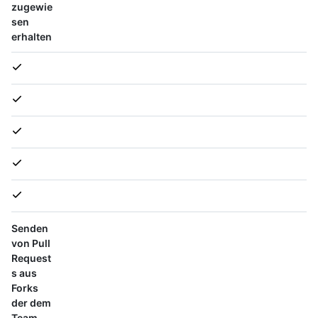
zugewie
sen
erhalten
Senden
von Pull
Request
s aus
Forks
der dem
Team