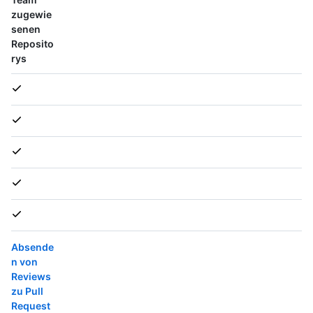
zugewie
senen
Reposito
rys
Absende
n von
Reviews
zu Pull
Request