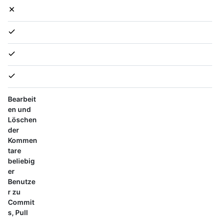
Bearbeit
en und
Löschen
der
Kommen
tare
beliebig
er
Benutze
r zu
Commit
s, Pull