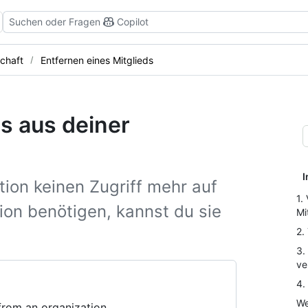
Suchen oder Fragen
Copilot
schaft
Entfernen eines Mitglieds
ds aus deiner
I
ion keinen Zugriff mehr auf
1.
ion benötigen, kannst du sie
Mi
2.
3.
ve
4.
We
rom an organization.