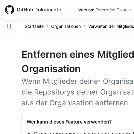
Skip
to
GitHub Dokumente
Version:
Enterprise Cloud
main
content
Startseite
Organisationen
Verwalten der Mitglied
Entfernen eines Mitglie
Organisation
Wenn Mitglieder deiner Organisat
die Repositorys deiner Organisat
aus der Organisation entfernen.
Wer kann dieses Feature verwenden?
Organization owners can remove members f