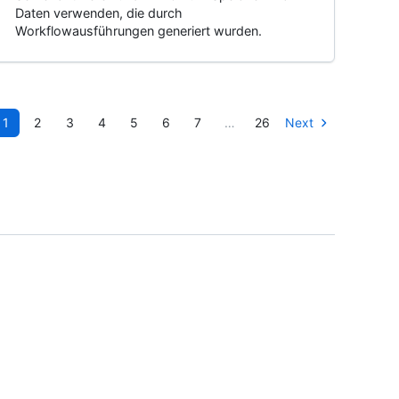
Daten verwenden, die durch
Workflowausführungen generiert wurden.
1
2
3
4
5
6
7
…
26
Next