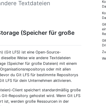
Ko
andere Textdateien
Da
Ko
Da
Gi
ei
Storage (Speicher für große
Re
Gi
Dr
Zu
n) (Git LFS) ist eine Open-Source-
f dieselbe Weise wie andere Textdateien
We
age (Speicher für große Dateien) mit einem
 Organisationsrepositorys oder mit allen
evor du Git LFS für bestimmte Repositorys
Git LFS für dein Unternehmen aktivieren.
ateien)-Client speichert standardmäßig große
 Git-Repository gehostet wird. Wenn Git LFS
ert ist, werden große Ressourcen in der