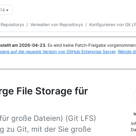
.14
Suchen oder Fragen
Copilot
 Repositorys
/
Verwalten von Repositorys
/
Konfigurieren von Git L
stellt am
2026-04-23
.
Es wird keine Patch-Freigabe vorgenommen, 
isiere auf die neueste Version von GitHub Enterprise Server
.
Wende di
rge File Storage für
I
für große Dateien) (Git LFS)
In
 zu Git, mit der Sie große
Da