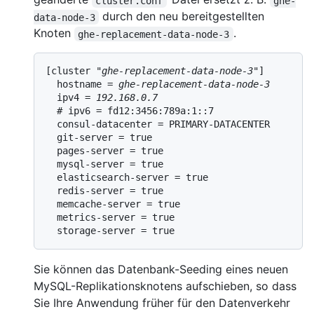
cluster.conf
ghe-
durch den neu bereitgestellten
data-node-3
Knoten
.
ghe-replacement-data-node-3
[cluster "
ghe-replacement-data-node-3
"]

  hostname = 
ghe-replacement-data-node-3
  ipv4 = 
192.168.0.7
  # ipv6 = fd12:3456:789a:1::7

  consul-datacenter = PRIMARY-DATACENTER

  git-server = true

  pages-server = true

  mysql-server = true

  elasticsearch-server = true

  redis-server = true

  memcache-server = true

  metrics-server = true

Sie können das Datenbank-Seeding eines neuen
MySQL-Replikationsknotens aufschieben, so dass
Sie Ihre Anwendung früher für den Datenverkehr