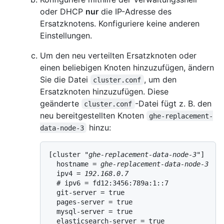
oder DHCP
nur
die IP-Adresse des
Ersatzknotens. Konfiguriere keine anderen
Einstellungen.
Um den neu verteilten Ersatzknoten oder
einen beliebigen Knoten hinzuzufügen, ändern
Sie die Datei
, um den
cluster.conf
Ersatzknoten hinzuzufügen. Diese
geänderte
-Datei fügt z. B. den
cluster.conf
neu bereitgestellten Knoten
ghe-replacement-
hinzu:
data-node-3
[cluster "
ghe-replacement-data-node-3
"]

  hostname = 
ghe-replacement-data-node-3
  ipv4 = 
192.168.0.7
  # ipv6 = fd12:3456:789a:1::7

  git-server = true

  pages-server = true

  mysql-server = true

  elasticsearch-server = true
