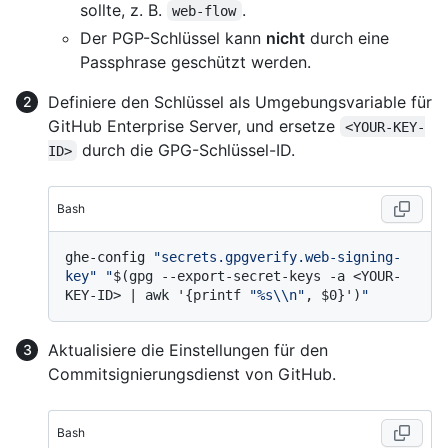
sollte, z. B.
.
web-flow
Der PGP-Schlüssel kann
nicht
durch eine
Passphrase geschützt werden.
Definiere den Schlüssel als Umgebungsvariable für
GitHub Enterprise Server, und ersetze
<YOUR-KEY-
durch die GPG-Schlüssel-ID.
ID>
Bash
ghe-config 
"secrets.gpgverify.web-signing-
key"
"
$(gpg --export-secret-keys -a <YOUR-
KEY-ID> | awk '{printf 
"%s\\n"
, $0}')
"
Aktualisiere die Einstellungen für den
Commitsignierungsdienst von GitHub.
Bash