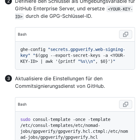
Definiere den Schlüssel als Umgebungsvariable für
GitHub Enterprise Server, und ersetze
<YOUR-KEY-
durch die GPG-Schlüssel-ID.
ID>
Bash
ghe-config 
"secrets.gpgverify.web-signing-
key"
"
$(gpg --export-secret-keys -a <YOUR-
KEY-ID> | awk '{printf 
"%s\\n"
, $0}')
"
Aktualisiere die Einstellungen für den
Commitsignierungsdienst von GitHub.
Bash
sudo
 consul-template -once -template 
/etc/consul-templates/etc/nomad-
jobs/gpgverify/gpgverify.hcl.ctmpl:/etc/nom
ad-jobs/gpgverify/gpgverify.hcl
