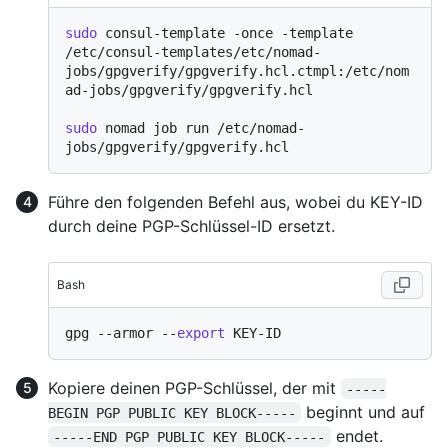
sudo
 consul-template -once -template 
/etc/consul-templates/etc/nomad-
jobs/gpgverify/gpgverify.hcl.ctmpl:/etc/nom
ad-jobs/gpgverify/gpgverify.hcl

sudo
 nomad job run /etc/nomad-
Führe den folgenden Befehl aus, wobei du KEY-ID
durch deine PGP-Schlüssel-ID ersetzt.
Bash
gpg --armor --
export
Kopiere deinen PGP-Schlüssel, der mit
-----
beginnt und auf
BEGIN PGP PUBLIC KEY BLOCK-----
endet.
-----END PGP PUBLIC KEY BLOCK-----