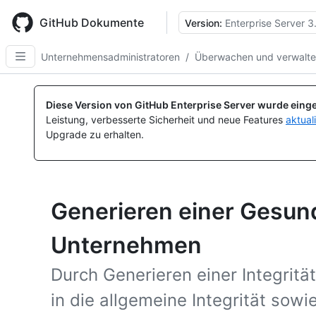
Skip
to
GitHub Dokumente
Version:
Enterprise Server 3
main
content
Unternehmensadministratoren
/
Überwachen und verwalten
Diese Version von GitHub Enterprise Server wurde einge
Leistung, verbesserte Sicherheit und neue Features
aktual
Upgrade zu erhalten.
Generieren einer Gesund
Unternehmen
Durch Generieren einer Integritä
in die allgemeine Integrität sowi