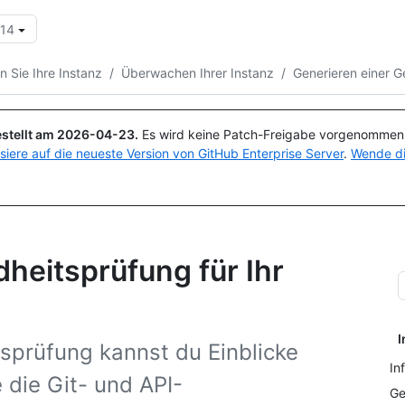
.14
Suchen oder Fragen
Copilot
 Sie Ihre Instanz
/
Überwachen Ihrer Instanz
/
Generieren einer 
stellt am
2026-04-23
.
Es wird keine Patch-Freigabe vorgenommen, 
isiere auf die neueste Version von GitHub Enterprise Server
.
Wende di
heitsprüfung für Ihr
I
tsprüfung kannst du Einblicke
In
e die Git- und API-
Ge