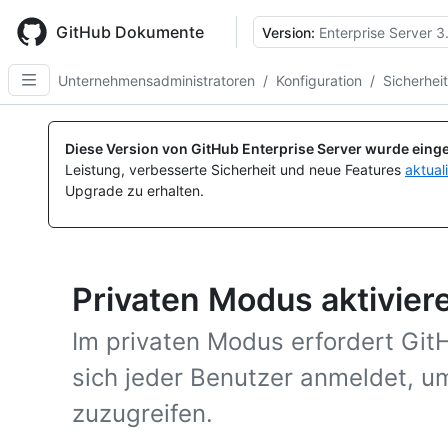
Skip
to
GitHub Dokumente
Version:
Enterprise Server 3
main
content
Unternehmensadministratoren
/
Konfiguration
/
Sicherhei
Diese Version von GitHub Enterprise Server wurde einge
Leistung, verbesserte Sicherheit und neue Features
aktual
Upgrade zu erhalten.
Privaten Modus aktivier
Im privaten Modus erfordert Git
sich jeder Benutzer anmeldet, um 
zuzugreifen.