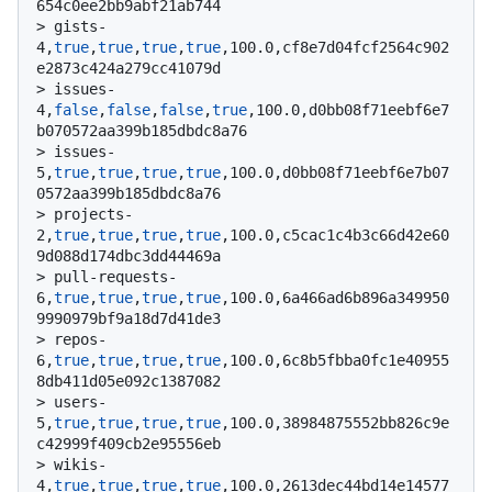
654c0ee2bb9abf21ab744
> 
gists-
4,
true
,
true
,
true
,
true
,100.0,cf8e7d04fcf2564c902
e2873c424a279cc41079d
> 
issues-
4,
false
,
false
,
false
,
true
,100.0,d0bb08f71eebf6e7
b070572aa399b185dbdc8a76
> 
issues-
5,
true
,
true
,
true
,
true
,100.0,d0bb08f71eebf6e7b07
0572aa399b185dbdc8a76
> 
projects-
2,
true
,
true
,
true
,
true
,100.0,c5cac1c4b3c66d42e60
9d088d174dbc3dd44469a
> 
pull-requests-
6,
true
,
true
,
true
,
true
,100.0,6a466ad6b896a349950
9990979bf9a18d7d41de3
> 
repos-
6,
true
,
true
,
true
,
true
,100.0,6c8b5fbba0fc1e40955
8db411d05e092c1387082
> 
users-
5,
true
,
true
,
true
,
true
,100.0,38984875552bb826c9e
c42999f409cb2e95556eb
> 
wikis-
4,
true
,
true
,
true
,
true
,100.0,2613dec44bd14e14577