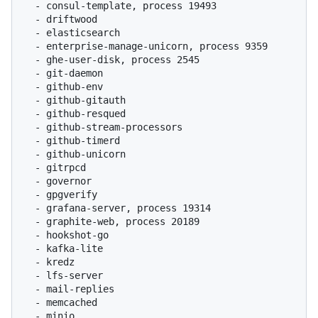
  - consul-template, process 19493

  - driftwood

  - elasticsearch

  - enterprise-manage-unicorn, process 9359

  - ghe-user-disk, process 2545

  - git-daemon

  - github-env

  - github-gitauth

  - github-resqued

  - github-stream-processors

  - github-timerd

  - github-unicorn

  - gitrpcd

  - governor

  - gpgverify

  - grafana-server, process 19314

  - graphite-web, process 20189

  - hookshot-go

  - kafka-lite

  - kredz

  - lfs-server

  - mail-replies

  - memcached

  - minio
