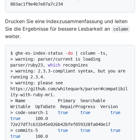
803ac1f9e4b7e07a7c234
Drucken Sie eine Indexzusammenfassung und leiten
Sie die Ergebnisse für bessere Lesbarkeit an
column
weiter.
$ 
ghe-es-index-status -
do
 | column -ts,
> 
warning: parser/current is loading 
parser/ruby23, 
which
 recognizes
> 
warning: 2.3.3-compliant syntax, but you are 
running 2.3.4.
> 
warning: please see 
https://github.com/whitequark/parser#compatibil
ity-with-ruby-mri.
> 
Name             Primary  Searchable  
Writable  UpToDate  RepairProgress  Version
> 
code-search-1    
true
true
true
true
      100.0           
72e27df7c631b45e026b42bfef059328fa040e17
> 
commits-5        
true
true
true
true
      100.0           