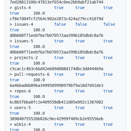
7ed28813100c47813ef654c0ee2bb9abf21ab744
> 
gists-4          
true
true
true
true
      100.0           
cf8e7d04fcf2564c902e2873c424a279cc41079d
> 
issues-4         
false
false
false
true
      100.0           
d0bb08f71eebf6e7b070572aa399b185dbdc8a76
> 
issues-5         
true
true
true
true
      100.0           
d0bb08f71eebf6e7b070572aa399b185dbdc8a76
> 
projects-2       
true
true
true
true
      100.0           
c5cac1c4b3c66d42e609d088d174dbc3dd44469a
> 
pull-requests-6  
true
true
true
true
      100.0           
6a466ad6b896a3499509990979bf9a18d7d41de3
> 
repos-6          
true
true
true
true
      100.0           
6c8b5fbba0fc1e409558db411d05e092c1387082
> 
users-5          
true
true
true
true
      100.0           
38984875552bb826c9ec42999f409cb2e95556eb
> 
wikis-4          
true
true
true
true
      100.0           