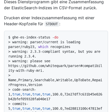
Dieses Dienstprogramm gibt eine Zusammenfassung
der ElasticSearch-Indizes im CSV-Format zurück.
Drucken einer Indexzusammenfassung mit einer
Header-Kopfzeile für
:
STDOUT
$ 
ghe-es-index-status -
do
> 
warning: parser/current is loading 
parser/ruby23, 
which
 recognizes
> 
warning: 2.3.3-compliant syntax, but you are 
running 2.3.4.
> 
warning: please see 
https://github.com/whitequark/parser#compatibil
ity-with-ruby-mri.
> 
Name,Primary,Searchable,Writable,UpToDate,Repai
rProgress,Version
> 
code-search-
1,
true
,
true
,
true
,
true
,100.0,72e27df7c631b45e026
b42bfef059328fa040e17
> 
commits-
5,
true
,
true
,
true
,
true
,100.0,7ed28813100c47813ef