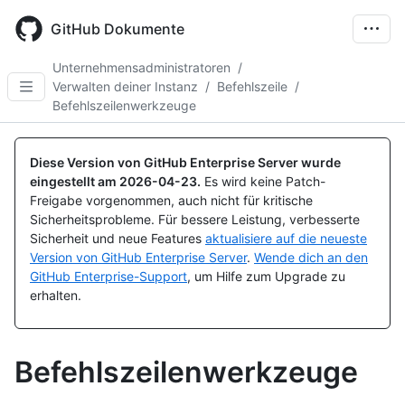
Skip
to
GitHub Dokumente
main
content
Unternehmensadministratoren
/
Verwalten deiner Instanz
/
Befehlszeile
/
Befehlszeilenwerkzeuge
Diese Version von GitHub Enterprise Server wurde
eingestellt am
2026-04-23
.
Es wird keine Patch-
Freigabe vorgenommen, auch nicht für kritische
Sicherheitsprobleme. Für bessere Leistung, verbesserte
Sicherheit und neue Features
aktualisiere auf die neueste
Version von GitHub Enterprise Server
.
Wende dich an den
GitHub Enterprise-Support
, um Hilfe zum Upgrade zu
erhalten.
Befehlszeilenwerkzeuge