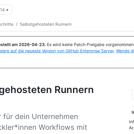
.14
Suchen oder Fragen
Copilot
Schritte
/
Selbstgehosteten Runnern
stellt am
2026-04-23
.
Es wird keine Patch-Freigabe vorgenommen, 
isiere auf die neueste Version von GitHub Enterprise Server
.
Wende di
stgehosteten Runnern
I
 für dein Unternehmen
In
ckler*innen Workflows mit
Ac