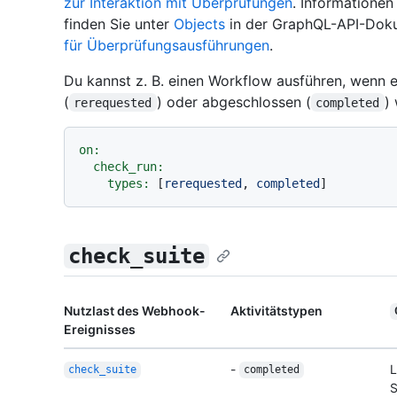
zur Interaktion mit Überprüfungen
. Informatione
finden Sie unter
Objects
in der GraphQL-API-Dok
für Überprüfungsausführungen
.
Du kannst z. B. einen Workflow ausführen, wenn 
(
) oder abgeschlossen (
)
rerequested
completed
on:
check_run:
types:
 [
rerequested
, 
completed
check_suite
Nutzlast des Webhook-
Aktivitätstypen
Ereignisses
-
L
check_suite
completed
S