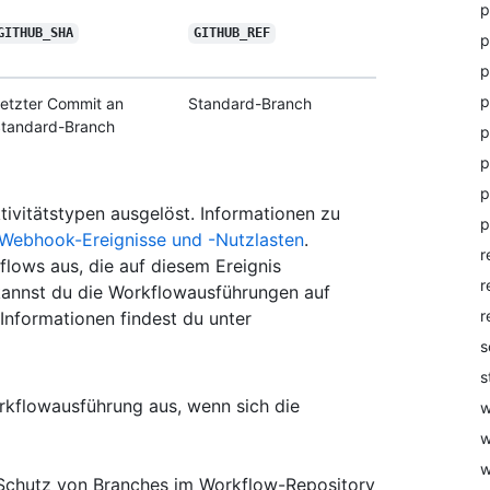
p
GITHUB_SHA
GITHUB_REF
p
p
p
etzter Commit an
Standard-Branch
tandard-Branch
p
p
p
tivitätstypen ausgelöst. Informationen zu
p
Webhook-Ereignisse und -Nutzlasten
.
r
flows aus, die auf diesem Ereignis
r
annst du die Workflowausführungen auf
r
Informationen findest du unter
s
s
rkflowausführung aus, wenn sich die
w
w
w
 Schutz von Branches im Workflow-Repository