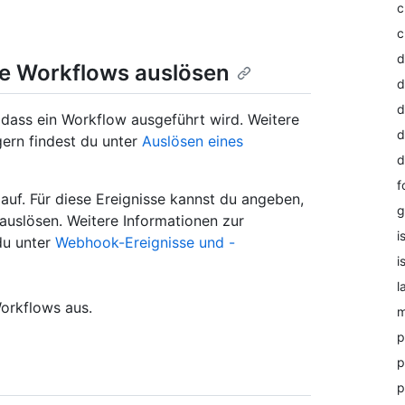
c
c
d
ie Workflows auslösen
d
d
, dass ein Workflow ausgeführt wird. Weitere
d
ern findest du unter
Auslösen eines
d
f
auf. Für diese Ereignisse kannst du angeben,
g
auslösen. Weitere Informationen zur
i
du unter
Webhook-Ereignisse und -
i
l
Workflows aus.
m
p
p
p