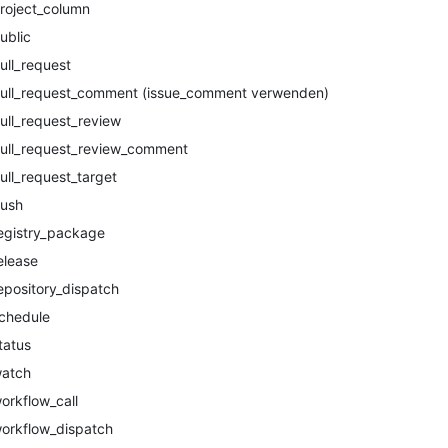
roject_column
ublic
ull_request
ull_request_comment (issue_comment verwenden)
ull_request_review
ull_request_review_comment
ull_request_target
ush
egistry_package
elease
epository_dispatch
chedule
tatus
atch
orkflow_call
orkflow_dispatch