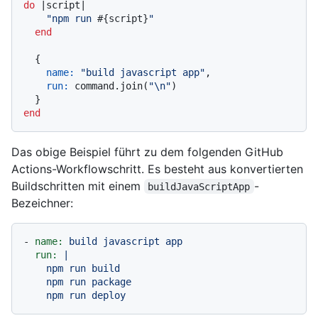
do
 |
script
|

"npm run 
#{script}
"
end
  {

name:
"build javascript app"
,

run:
 command.join(
"\n"
)

end
Das obige Beispiel führt zu dem folgenden GitHub
Actions-Workflowschritt. Es besteht aus konvertierten
Buildschritten mit einem
-
buildJavaScriptApp
Bezeichner:
-
name:
build
javascript
app
run:
|

    npm run build

    npm run package
