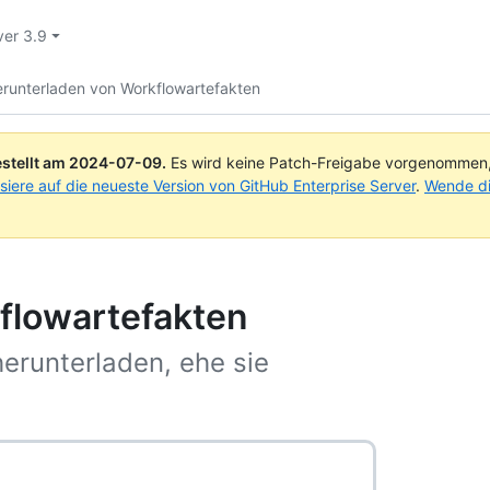
ver 3.9
runterladen von Workflowartefakten
stellt am
2024-07-09
.
Es wird keine Patch-Freigabe vorgenommen, a
isiere auf die neueste Version von GitHub Enterprise Server
.
Wende di
flowartefakten
herunterladen, ehe sie