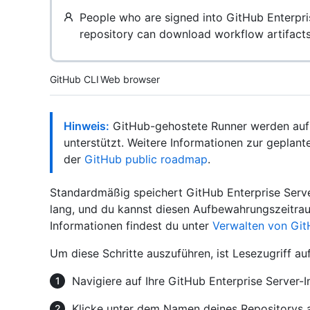
People who are signed into GitHub Enterpri
repository can download workflow artifacts
Tool navigation
GitHub CLI
Web browser
Hinweis:
GitHub-gehostete Runner werden auf G
unterstützt. Weitere Informationen zur geplant
der
GitHub public roadmap
.
Standardmäßig speichert GitHub Enterprise Serve
lang, und du kannst diesen Aufbewahrungszeitrau
Informationen findest du unter
Verwalten von GitH
Um diese Schritte auszuführen, ist Lesezugriff au
Navigiere auf Ihre GitHub Enterprise Server-
Klicke unter dem Namen deines Repositorys 