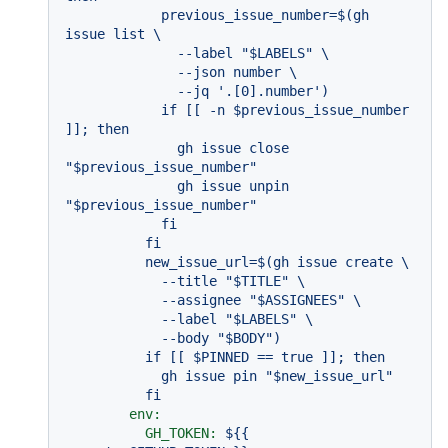
            previous_issue_number=$(gh 
issue list \

              --label "$LABELS" \

              --json number \

              --jq '.[0].number')

            if [[ -n $previous_issue_number 
]]; then

              gh issue close 
"$previous_issue_number"

              gh issue unpin 
"$previous_issue_number"

            fi

          fi

          new_issue_url=$(gh issue create \

            --title "$TITLE" \

            --assignee "$ASSIGNEES" \

            --label "$LABELS" \

            --body "$BODY")

          if [[ $PINNED == true ]]; then

            gh issue pin "$new_issue_url"

env:
GH_TOKEN:
${{