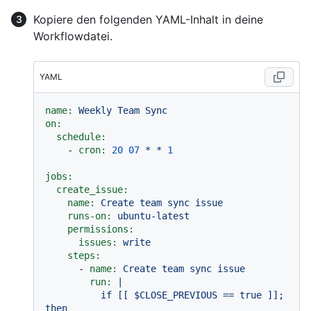
Kopiere den folgenden YAML-Inhalt in deine
Workflowdatei.
YAML
name:
Weekly
Team
Sync
on:
schedule:
-
cron:
20
07
*
*
1
jobs:
create_issue:
name:
Create
team
sync
issue
runs-on:
ubuntu-latest
permissions:
issues:
write
steps:
-
name:
Create
team
sync
issue
run:
|

          if [[ $CLOSE_PREVIOUS == true ]]; 
then
