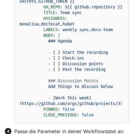
secrets.GITHUB_TOKEN
}}
GH_REPO:
${{
github.repository
}}
TITLE:
Team
sync
ASSIGNEES:
monalisa,doctocat,hubot
LABELS:
weekly
sync,docs-team
BODY:
|

-
 [ ] 
Start
the
recording
-
 [ ] 
Check-ins
-
 [ ] 
Discussion
points
-
 [ ] 
Post
the
recording
### Discussion Points
Add
things
to
discuss
below
-
 [
Work
this
week
]
(https://github.com/orgs/github/projects/3)
PINNED:
false
CLOSE_PREVIOUS:
false
Passe die Parameter in deiner Workflowdatei an: