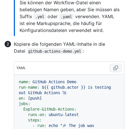
Sie können der Workflow-Datei einen
beliebigen Namen geben, aber Sie müssen als
Suffix
oder
verwenden. YAML
.yml
.yaml
ist eine Markupsprache, die häufig für
Konfigurationsdateien verwendet wird.
Kopiere die folgenden YAML-Inhalte in die
Datei
:
github-actions-demo.yml
YAML
name:
GitHub
Actions
Demo
run-name:
${{
github.actor
}}
is
testing
out
GitHub
Actions
🚀
on:
 [
push
jobs:
Explore-GitHub-Actions:
runs-on:
ubuntu-latest
steps:
-
run:
echo
"🎉 The job was 