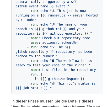
automatically triggered by a $
{{ 
github.event_name }}
 event."
-
run:
echo
"🐧 This job is now 
running on a $
{{ runner.os }}
 server hosted 
by GitHub!"
-
run:
echo
"🔎 The name of your 
branch is $
{{ github.ref }}
 and your 
repository is $
{{ github.repository }}
."
-
name:
Check
out
repository
code
uses:
actions/checkout@v4
-
run:
echo
"💡 The $
{{ 
github.repository }}
 repository has been 
cloned to the runner."
-
run:
echo
"🖥️ The workflow is now 
ready to test your code on the runner."
-
name:
List
files
in
the
repository
run:
|

-
run:
echo
"🍏 This job's status is 
$
{{ job.status }}
."
In dieser Phase müssen Sie die Details dieses
Workflows nicht verstehen. Jetzt können Sie den