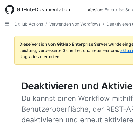
Skip
to
GitHub-Dokumentation
Version: 
Enterprise Ser
main
content
GitHub Actions
/
Verwenden von Workflows
/
Deaktivieren 
Diese Version von GitHub Enterprise Server wurde einge
Leistung, verbesserte Sicherheit und neue Features
aktual
Upgrade zu erhalten.
Deaktivieren und Aktivi
Du kannst einen Workflow mithil
Benutzeroberfläche, der REST-AP
deaktivieren und erneut aktiviere