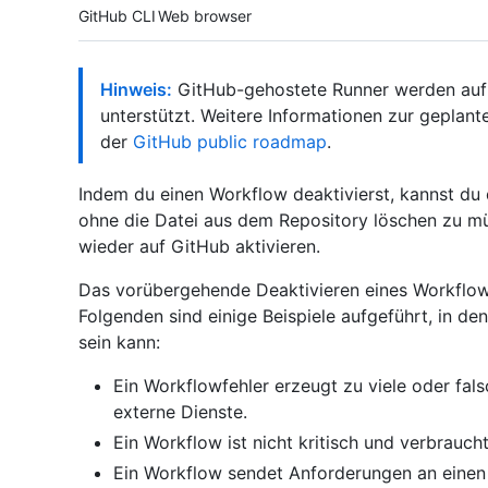
Tool navigation
GitHub CLI
Web browser
Hinweis:
GitHub-gehostete Runner werden auf G
unterstützt. Weitere Informationen zur geplant
der
GitHub public roadmap
.
Indem du einen Workflow deaktivierst, kannst du
ohne die Datei aus dem Repository löschen zu m
wieder auf GitHub aktivieren.
Das vorübergehende Deaktivieren eines Workflows 
Folgenden sind einige Beispiele aufgeführt, in de
sein kann:
Ein Workflowfehler erzeugt zu viele oder fal
externe Dienste.
Ein Workflow ist nicht kritisch und verbrauch
Ein Workflow sendet Anforderungen an einen Di