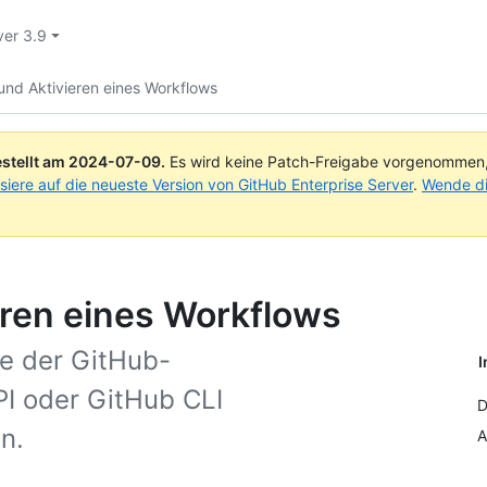
ver 3.9
und Aktivieren eines Workflows
stellt am
2024-07-09
.
Es wird keine Patch-Freigabe vorgenommen, a
isiere auf die neueste Version von GitHub Enterprise Server
.
Wende di
eren eines Workflows
fe der GitHub-
I
I oder GitHub CLI
D
n.
A