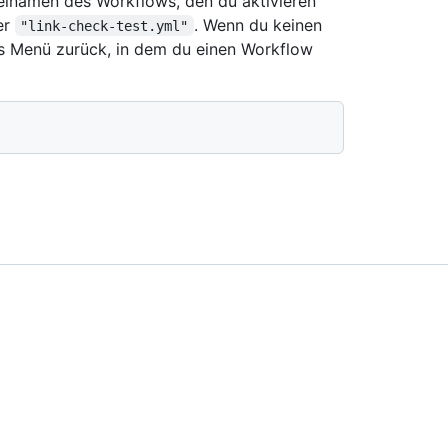
einamen des Workflows, den du aktivieren
er
. Wenn du keinen
"link-check-test.yml"
es Menü zurück, in dem du einen Workflow