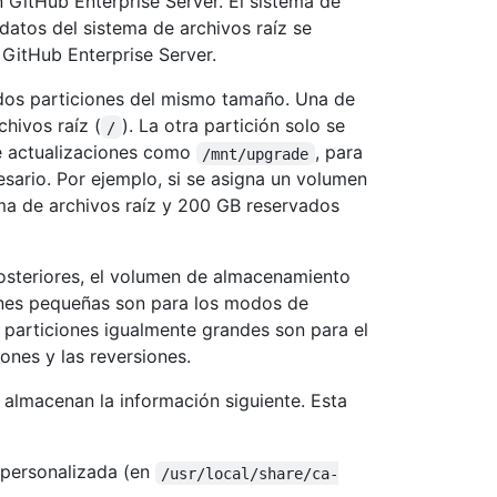
n GitHub Enterprise Server. El sistema de
datos del sistema de archivos raíz se
 GitHub Enterprise Server.
dos particiones del mismo tamaño. Una de
hivos raíz (
). La otra partición solo se
/
de actualizaciones como
, para
/mnt/upgrade
esario. Por ejemplo, si se asigna un volumen
ma de archivos raíz y 200 GB reservados
 posteriores, el volumen de almacenamiento
iones pequeñas son para los modos de
s particiones igualmente grandes son para el
iones y las reversiones.
 almacenan la información siguiente. Esta
 personalizada (en
/usr/local/share/ca-