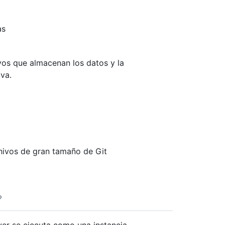
as
ivos que almacenan los datos y la
iva.
hivos de gran tamaño de Git
er se ejecuta como una instancia