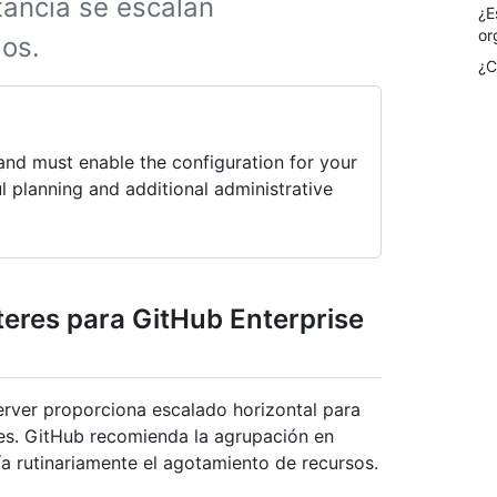
stancia se escalan
¿E
or
dos.
¿C
, and must enable the configuration for your
ul planning and additional administrative
teres para GitHub Enterprise
erver proporciona escalado horizontal para
es. GitHub recomienda la agrupación en
ía rutinariamente el agotamiento de recursos.